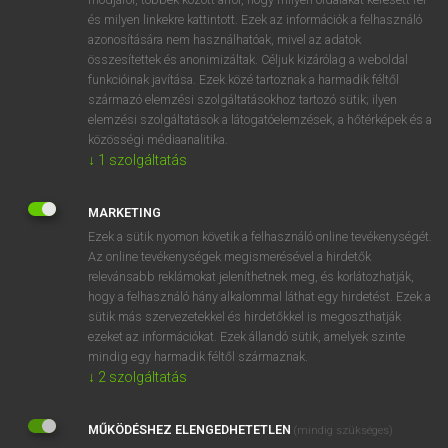
VAN ELŐFIZETÉSED?
és milyen linkekre kattintott. Ezek az információk a felhasználó
azonosítására nem használhatóak, mivel az adatok
Van előfizetésem a teljes szócikk megtekintéséhez.
összesítettek és anonimizáltak. Céljuk kizárólag a weboldal
funkcióinak javítása. Ezek közé tartoznak a harmadik féltől
BELÉPÉS
származó elemzési szolgáltatásokhoz tartozó sütik; ilyen
elemzési szolgáltatások a látogatóelemzések, a hőtérképek és a
közösségi médiaanalitika.
↓
1
szolgáltatás
MARKETING
NINCS ELŐFIZETÉSED?
Ezek a sütik nyomon követik a felhasználó online tevékenységét.
Az online tevékenységek megismerésével a hirdetők
Nincs regisztrációm és előfizetésem. A szótár 2 órás,
relevánsabb reklámokat jeleníthetnek meg, és korlátozhatják,
díjmentes próbaverziójának elindításához regisztrálok és
hogy a felhasználó hány alkalommal láthat egy hirdetést. Ezek a
belépek
.
sütik más szervezetekkel és hirdetőkkel is megoszthatják
ezeket az információkat. Ezek állandó sütik, amelyek szinte
mindig egy harmadik féltől származnak.
REGISZTRÁCIÓ
↓
2
szolgáltatás
MŰKÖDÉSHEZ ELENGEDHETETLEN
(mindig szükséges)