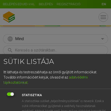
BELÉPÉS EDUID-VAL
BELÉPÉS
REGISZTRÁCIÓ
EN
menu
language
Mind
search
SÜTIK LISTÁJA
GR
KERESÉS
5
6
7
8
9
ö
ü
ó
Itt láthatja és testreszabhatja az önről gyűjtött információkat.
További információért kérjük, olvasd el az
adatvédelmi
r
t
z
u
i
o
p
ő
ú
Európai uniós terminológiai szótár
tájékoztatónkat
.
g
h
j
k
l
é
á
ű
Ω
STATISZTIKA
v
b
n
m
,
.
-
AltGr
A statisztikai sütiket „teljesítménysütiknek” is nevezik. Ezek a
sütik információkat gyűjtenek a webhely használatának
módjáról, többek között arról, hogy milyen oldalakat keresett fel