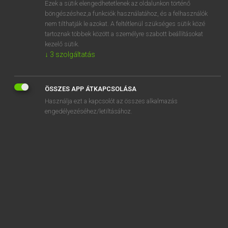
Ezek a sütik elengedhetetlenek az oldalunkon történő
böngészéshez,a funkciók használatához, és a felhasználók
EURÓPAI UNIÓS TERMINOLÓGIAI SZÓTÁR
nem tilthatják le azokat. A feltétlenül szükséges sütik közé
Kapcsolódó anyagok
tartoznak többek között a személyre szabott beállításokat
kezelő sütik.
Erhebung über die Struktur der landwirtschaftlichen
↓
3
szolgáltatás
Betriebe
Erhebung über die Struktur der landwirtschaftlichen
ÖSSZES APP ÁTKAPCSOLÁSA
Betriebe
Használja ezt a kapcsolót az összes alkalmazás
Erhebung von Beweismitteln
engedélyezéséhez/letiltásához.
Erholungswert
erhöhen die Globalkontingente
erhöhte Invasivität
erhöhter Leerlaufdrehzahl
Erhöhung des gezeichnetes Kapitals
Erhöhungssatz