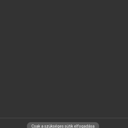
SZOTAR.NET APPLIKÁCIÓ
MICROSOFT OFFICE BŐVÍTMÉNY
BEÉPÜLŐ SZÓTÁRMODUL
ONLINE NYELVVIZSGA
EGYÉNI FELHASZNÁLÓKNAK
TANULÓKNAK
OKTATÁSI INTÉZMÉNYEKNEK
VÁLLALATI MEGOLDÁSOK
SÚGÓ
RÓLUNK
ELÉRHETŐSÉG
SÜTI BEÁLLÍTÁSOK
Csak a szükséges sütik elfogadása