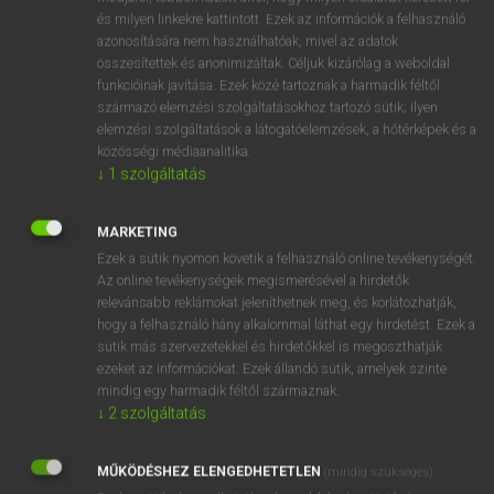
VAN ELŐFIZETÉSED?
és milyen linkekre kattintott. Ezek az információk a felhasználó
azonosítására nem használhatóak, mivel az adatok
Van előfizetésem a teljes szócikk megtekintéséhez.
összesítettek és anonimizáltak. Céljuk kizárólag a weboldal
funkcióinak javítása. Ezek közé tartoznak a harmadik féltől
BELÉPÉS
származó elemzési szolgáltatásokhoz tartozó sütik; ilyen
elemzési szolgáltatások a látogatóelemzések, a hőtérképek és a
közösségi médiaanalitika.
↓
1
szolgáltatás
MARKETING
Ezek a sütik nyomon követik a felhasználó online tevékenységét.
NINCS ELŐFIZETÉSED?
Az online tevékenységek megismerésével a hirdetők
Nincs regisztrációm és előfizetésem. A szótár 2 órás,
relevánsabb reklámokat jeleníthetnek meg, és korlátozhatják,
díjmentes próbaverziójának elindításához regisztrálok és
hogy a felhasználó hány alkalommal láthat egy hirdetést. Ezek a
belépek
.
sütik más szervezetekkel és hirdetőkkel is megoszthatják
ezeket az információkat. Ezek állandó sütik, amelyek szinte
mindig egy harmadik féltől származnak.
REGISZTRÁCIÓ
↓
2
szolgáltatás
MŰKÖDÉSHEZ ELENGEDHETETLEN
(mindig szükséges)