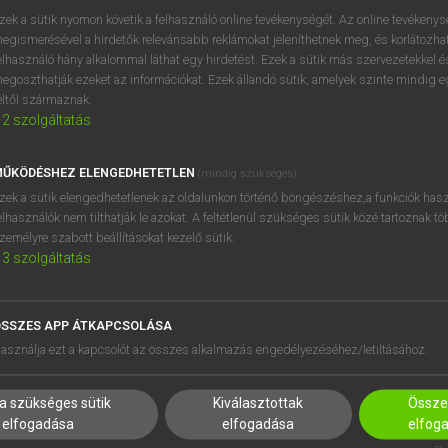
zek a sütik nyomon követik a felhasználó online tevékenységét. Az online tevékeny
essive
keresése szótárainkban
egismerésével a hirdetők relevánsabb reklámokat jeleníthetnek meg, és korlátozhat
elhasználó hány alkalommal láthat egy hirdetést. Ezek a sütik más szervezetekkel és
egoszthatják ezeket az információkat. Ezek állandó sütik, amelyek szinte mindig 
éltől származnak.
2
szolgáltatás
ŰKÖDÉSHEZ ELENGEDHETETLEN
(mindig szükséges)
zek a sütik elengedhetetlenek az oldalunkon történő böngészéshez,a funkciók hasz
elhasználók nem tilthatják le azokat. A feltétlenül szükséges sütik közé tartoznak t
zemélyre szabott beállításokat kezelő sütik.
3
szolgáltatás
SSZES APP ÁTKAPCSOLÁSA
HASZNÁLÓKNAK
SÚGÓ
asználja ezt a kapcsolót az összes alkalmazás engedélyezéséhez/letiltásához.
K
RÓLUNK
NTÉZMÉNYEKNEK
ELÉRHETŐSÉG
a szükséges sütik
Kiválasztottak
Összes
MEGOLDÁSOK
SÜTI BEÁLLÍTÁSOK
elfogadása
elfogadása
elfog