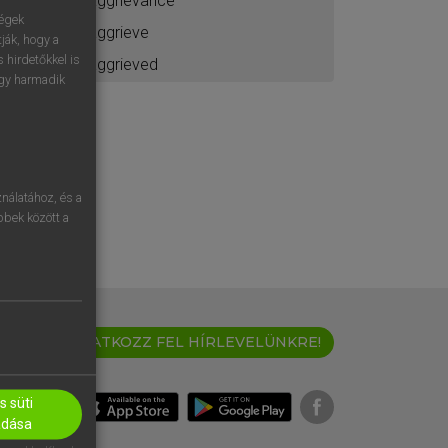
aggrievance
ségek
aggrieve
ják, hogy a
 hirdetőkkel is
aggrieved
egy harmadik
nálatához, és a
öbbek között a
IRATKOZZ FEL HÍRLEVELÜNKRE!
 süti
adása