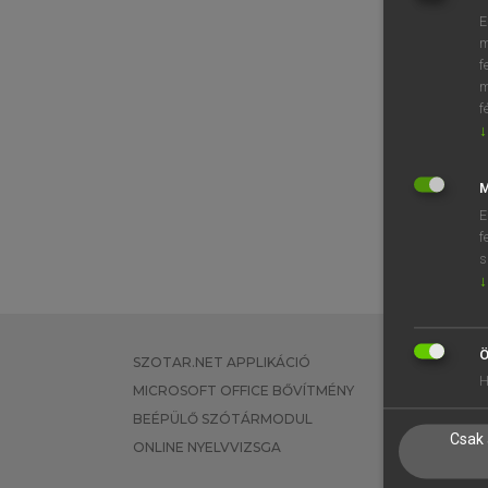
E
⚲ aggr
m
f
m
f
↓
M
E
f
s
↓
Ö
SZOTAR.NET APPLIKÁCIÓ
EGYÉNI FEL
H
MICROSOFT OFFICE BŐVÍTMÉNY
TANULÓKNA
BEÉPÜLŐ SZÓTÁRMODUL
OKTATÁSI I
Csak 
ONLINE NYELVVIZSGA
VÁLLALATI 