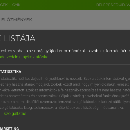
ÉGEK
GYIK
BELÉPÉS EDUID-V
ELŐZMÉNYEK
 LISTÁJA
és testreszabhatja az önről gyűjtött információkat.
További információért k
HU
DE
CN
FR
ES
IT
NL
RU
GR
adatvédelmi tájékoztatónkat
.
entes angol szótár
1
2
3
4
5
6
7
8
9
TATISZTIKA
mn
ssive
agresszív
q
w
e
r
t
z
u
i
 statisztikai sütiket „teljesítménysütiknek” is nevezik. Ezek a sütik információkat gy
támadó
ebhely használatának módjáról, többek között arról, hogy milyen oldalakat keresett 
a
s
d
f
g
h
j
k
l
é
inkekre kattintott. Ezek az információk a felhasználó azonosítására nem használható
rámenős
datok összesítettek és anonimizáltak. Céljuk kizárólag a weboldal funkcióinak javít
erőszakos
í
y
x
c
v
b
n
m
,
.
artoznak a harmadik féltől származó elemzési szolgáltatásokhoz tartozó sütik; ilye
ellenséges
zolgáltatások a látogatóelemzések, a hőtérképek és a közösségi médiaanalitika.
1
szolgáltatás
sértő
MARKETING