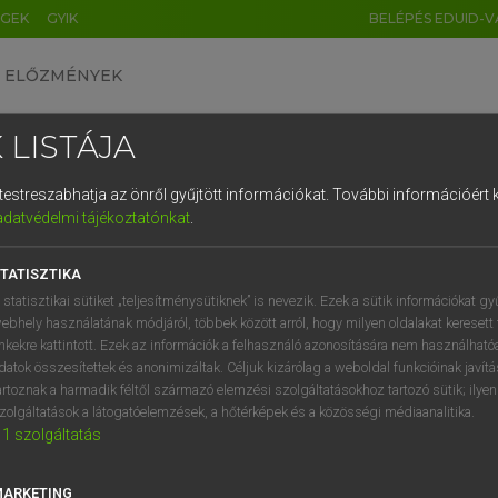
ÉGEK
GYIK
BELÉPÉS EDUID-V
ELŐZMÉNYEK
 LISTÁJA
és testreszabhatja az önről gyűjtött információkat.
További információért k
HU
DE
CN
FR
ES
IT
NL
RU
GR
adatvédelmi tájékoztatónkat
.
entes angol szótár
1
2
3
4
5
6
7
8
9
TATISZTIKA
mn
vated
minősített
q
w
e
r
t
z
u
i
 statisztikai sütiket „teljesítménysütiknek” is nevezik. Ezek a sütik információkat gy
→
ige
(Infinitive)
aggravate
ebhely használatának módjáról, többek között arról, hogy milyen oldalakat keresett 
a
s
d
f
g
h
j
k
l
é
→
inkekre kattintott. Ezek az információk a felhasználó azonosítására nem használható
ige
(Present Participle)
aggravating
datok összesítettek és anonimizáltak. Céljuk kizárólag a weboldal funkcióinak javít
í
y
x
c
v
b
n
m
,
.
artoznak a harmadik féltől származó elemzési szolgáltatásokhoz tartozó sütik; ilye
zolgáltatások a látogatóelemzések, a hőtérképek és a közösségi médiaanalitika.
ravated
keresése szótárainkban
1
szolgáltatás
MARKETING