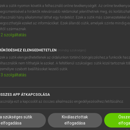
zek a sütik nyomon követik a felhasználó online tevékenységét. Az online tevékeny
egismerésével a hirdetők relevánsabb reklámokat jeleníthetnek meg, és korlátozhat
elhasználó hány alkalommal láthat egy hirdetést. Ezek a sütik más szervezetekkel és
egoszthatják ezeket az információkat. Ezek állandó sütik, amelyek szinte mindig 
éltől származnak.
2
szolgáltatás
ŰKÖDÉSHEZ ELENGEDHETETLEN
(mindig szükséges)
zek a sütik elengedhetetlenek az oldalunkon történő böngészéshez,a funkciók hasz
elhasználók nem tilthatják le azokat. A feltétlenül szükséges sütik közé tartoznak t
zemélyre szabott beállításokat kezelő sütik.
3
szolgáltatás
SSZES APP ÁTKAPCSOLÁSA
HASZNÁLÓKNAK
SÚGÓ
asználja ezt a kapcsolót az összes alkalmazás engedélyezéséhez/letiltásához.
K
RÓLUNK
NTÉZMÉNYEKNEK
ELÉRHETŐSÉG
a szükséges sütik
Kiválasztottak
Összes
MEGOLDÁSOK
SÜTI BEÁLLÍTÁSOK
elfogadása
elfogadása
elfog