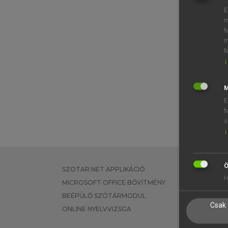
E
m
f
m
f
↓
M
E
f
s
↓
Ö
SZOTAR.NET APPLIKÁCIÓ
EGYÉNI FEL
H
MICROSOFT OFFICE BŐVÍTMÉNY
TANULÓKNA
BEÉPÜLŐ SZÓTÁRMODUL
OKTATÁSI I
Csak 
ONLINE NYELVVIZSGA
VÁLLALATI 