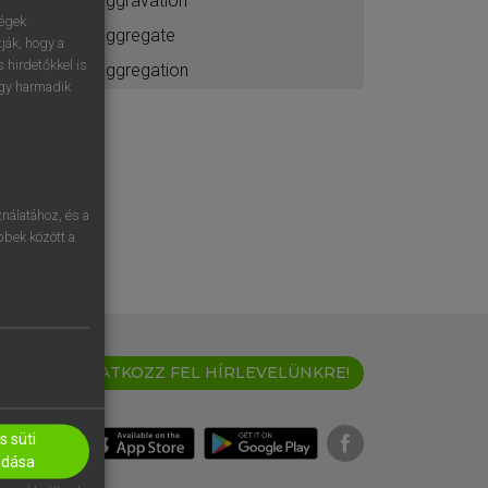
aggravation
ségek
aggregate
ják, hogy a
 hirdetőkkel is
aggregation
egy harmadik
nálatához, és a
öbbek között a
IRATKOZZ FEL HÍRLEVELÜNKRE!
 süti
adása