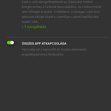
Ezek a sütik elengedhetetlenek az oldalunkon történő
böngészéshez,a funkciók használatához, és a felhasználók
nem tilthatják le azokat. A feltétlenül szükséges sütik közé
Varga Jenő
tartoznak többek között a személyre szabott beállításokat
ANGOL−MAGYAR PÉNZÜGYI SZÓTÁR
kezelő sütik.
↓
3
szolgáltatás
Kapcsolódó anyagok
aggravation of damages
ÖSSZES APP ÁTKAPCSOLÁSA
aggregáció
Használja ezt a kapcsolót az összes alkalmazás
aggregált
engedélyezéséhez/letiltásához.
aggregate
aggregate
aggregate
aggregate account
aggregate amount
aggregate corporation