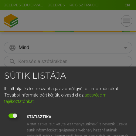
BELÉPÉS EDUID-VAL
BELÉPÉS
REGISZTRÁCIÓ
EN
menu
language
Mind
search
SÜTIK LISTÁJA
GR
KERESÉS
5
6
7
8
9
ö
ü
ó
Itt láthatja és testreszabhatja az önről gyűjtött információkat.
További információért kérjük, olvasd el az
adatvédelmi
r
t
z
u
i
o
p
ő
ú
VARGA JENŐ
tájékoztatónkat
.
Angol−magyar pénzügyi szótár
g
h
j
k
l
é
á
ű
Ω
STATISZTIKA
v
b
n
m
,
.
-
AltGr
A statisztikai sütiket „teljesítménysütiknek” is nevezik. Ezek a
sütik információkat gyűjtenek a webhely használatának