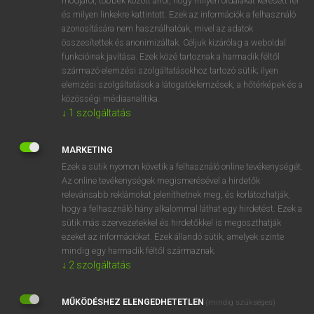
módjáról, többek között arról, hogy milyen oldalakat keresett fel
és milyen linkekre kattintott. Ezek az információk a felhasználó
VAN ELŐFIZETÉSED?
azonosítására nem használhatóak, mivel az adatok
összesítettek és anonimizáltak. Céljuk kizárólag a weboldal
Van előfizetésem a teljes szócikk megtekintéséhez.
funkcióinak javítása. Ezek közé tartoznak a harmadik féltől
származó elemzési szolgáltatásokhoz tartozó sütik; ilyen
BELÉPÉS
elemzési szolgáltatások a látogatóelemzések, a hőtérképek és a
közösségi médiaanalitika.
↓
1
szolgáltatás
MARKETING
Ezek a sütik nyomon követik a felhasználó online tevékenységét.
Az online tevékenységek megismerésével a hirdetők
NINCS ELŐFIZETÉSED?
relevánsabb reklámokat jeleníthetnek meg, és korlátozhatják,
Nincs regisztrációm és előfizetésem. A szótár 2 órás,
hogy a felhasználó hány alkalommal láthat egy hirdetést. Ezek a
díjmentes próbaverziójának elindításához regisztrálok és
sütik más szervezetekkel és hirdetőkkel is megoszthatják
belépek
.
ezeket az információkat. Ezek állandó sütik, amelyek szinte
mindig egy harmadik féltől származnak.
↓
2
szolgáltatás
REGISZTRÁCIÓ
MŰKÖDÉSHEZ ELENGEDHETETLEN
(mindig szükséges)