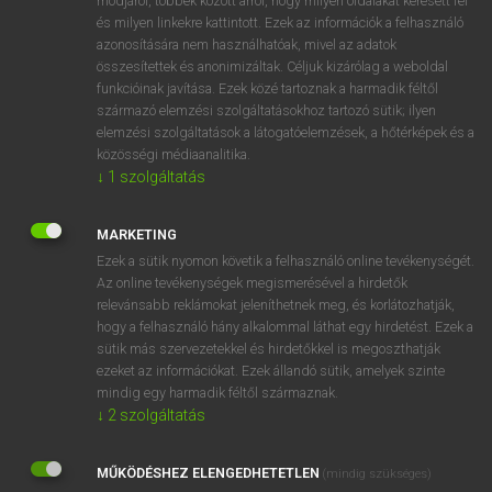
módjáról, többek között arról, hogy milyen oldalakat keresett fel
és milyen linkekre kattintott. Ezek az információk a felhasználó
VAN ELŐFIZETÉSED?
azonosítására nem használhatóak, mivel az adatok
összesítettek és anonimizáltak. Céljuk kizárólag a weboldal
Van előfizetésem a teljes szócikk megtekintéséhez.
funkcióinak javítása. Ezek közé tartoznak a harmadik féltől
származó elemzési szolgáltatásokhoz tartozó sütik; ilyen
BELÉPÉS
elemzési szolgáltatások a látogatóelemzések, a hőtérképek és a
közösségi médiaanalitika.
↓
1
szolgáltatás
MARKETING
Ezek a sütik nyomon követik a felhasználó online tevékenységét.
Az online tevékenységek megismerésével a hirdetők
NINCS ELŐFIZETÉSED?
relevánsabb reklámokat jeleníthetnek meg, és korlátozhatják,
Nincs regisztrációm és előfizetésem. A szótár 2 órás,
hogy a felhasználó hány alkalommal láthat egy hirdetést. Ezek a
díjmentes próbaverziójának elindításához regisztrálok és
sütik más szervezetekkel és hirdetőkkel is megoszthatják
belépek
.
ezeket az információkat. Ezek állandó sütik, amelyek szinte
mindig egy harmadik féltől származnak.
↓
2
szolgáltatás
REGISZTRÁCIÓ
MŰKÖDÉSHEZ ELENGEDHETETLEN
(mindig szükséges)