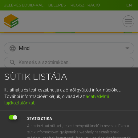
BELÉPÉS EDUID-VAL
BELÉPÉS
REGISZTRÁCIÓ
EN
menu
language
Mind
search
SÜTIK LISTÁJA
GR
KERESÉS
5
6
7
8
9
ö
ü
ó
Itt láthatja és testreszabhatja az önről gyűjtött információkat.
További információért kérjük, olvasd el az
adatvédelmi
r
t
z
u
i
o
p
ő
ú
MAGAY TAMÁS ET AL.
tájékoztatónkat
.
Angol−magyar műszaki szótár
g
h
j
k
l
é
á
ű
Ω
STATISZTIKA
v
b
n
m
,
.
-
AltGr
A statisztikai sütiket „teljesítménysütiknek” is nevezik. Ezek a
sütik információkat gyűjtenek a webhely használatának