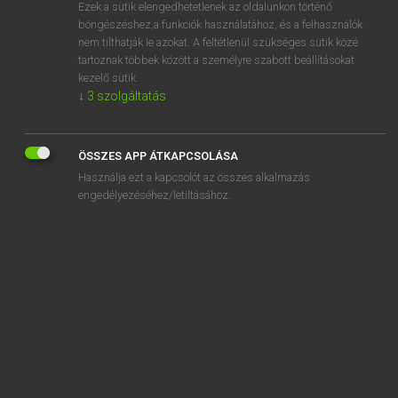
Ezek a sütik elengedhetetlenek az oldalunkon történő
böngészéshez,a funkciók használatához, és a felhasználók
nem tilthatják le azokat. A feltétlenül szükséges sütik közé
Magay Tamás et al.
tartoznak többek között a személyre szabott beállításokat
ANGOL−MAGYAR MŰSZAKI SZÓTÁR
kezelő sütik.
↓
3
szolgáltatás
Kapcsolódó anyagok
aggrade
ÖSSZES APP ÁTKAPCSOLÁSA
aggrading
Használja ezt a kapcsolót az összes alkalmazás
aggrading river
engedélyezéséhez/letiltásához.
aggravate
aggregate
aggregate bin
aggregate bituminizing plant
aggregate capacity
aggregate chart