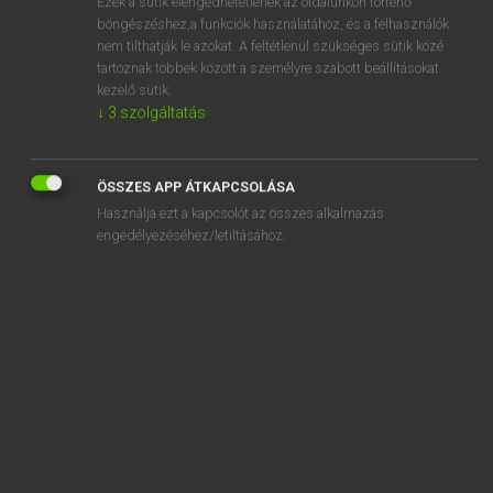
Ezek a sütik elengedhetetlenek az oldalunkon történő
böngészéshez,a funkciók használatához, és a felhasználók
EURÓPAI UNIÓS TERMINOLÓGIAI SZÓTÁR
nem tilthatják le azokat. A feltétlenül szükséges sütik közé
Kapcsolódó anyagok
tartoznak többek között a személyre szabott beállításokat
kezelő sütik.
Kingdom of Bhutan
↓
3
szolgáltatás
Kingdom of Cambodia
Kingdom of Denmark
ÖSSZES APP ÁTKAPCSOLÁSA
Használja ezt a kapcsolót az összes alkalmazás
Kingdom of Lesotho
engedélyezéséhez/letiltásához.
Kingdom of Morocco
Kingdom of Nepal
Kingdom of Norway
Kingdom of Saudi Arabia
Kingdom of Spain