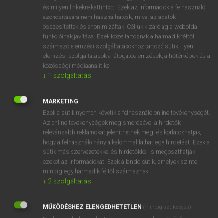
VAN ELŐFIZETÉSED?
és milyen linkekre kattintott. Ezek az információk a felhasználó
azonosítására nem használhatóak, mivel az adatok
Van előfizetésem a teljes szócikk megtekintéséhez.
összesítettek és anonimizáltak. Céljuk kizárólag a weboldal
funkcióinak javítása. Ezek közé tartoznak a harmadik féltől
BELÉPÉS
származó elemzési szolgáltatásokhoz tartozó sütik; ilyen
elemzési szolgáltatások a látogatóelemzések, a hőtérképek és a
közösségi médiaanalitika.
↓
1
szolgáltatás
MARKETING
Ezek a sütik nyomon követik a felhasználó online tevékenységét.
NINCS ELŐFIZETÉSED?
Az online tevékenységek megismerésével a hirdetők
Nincs regisztrációm és előfizetésem. A szótár 2 órás,
relevánsabb reklámokat jeleníthetnek meg, és korlátozhatják,
díjmentes próbaverziójának elindításához regisztrálok és
hogy a felhasználó hány alkalommal láthat egy hirdetést. Ezek a
sütik más szervezetekkel és hirdetőkkel is megoszthatják
belépek
.
ezeket az információkat. Ezek állandó sütik, amelyek szinte
mindig egy harmadik féltől származnak.
REGISZTRÁCIÓ
↓
2
szolgáltatás
MŰKÖDÉSHEZ ELENGEDHETETLEN
(mindig szükséges)