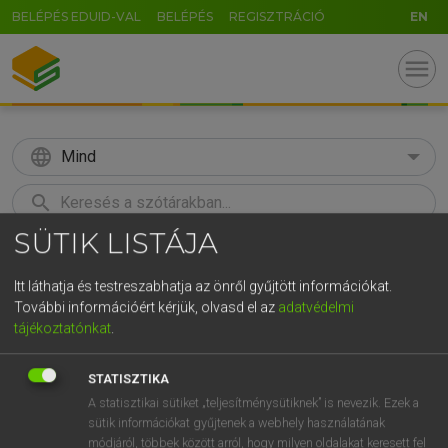
BELÉPÉS EDUID-VAL
BELÉPÉS
REGISZTRÁCIÓ
EN
menu
language
Mind
search
SÜTIK LISTÁJA
GR
KERESÉS
5
6
7
8
9
ö
ü
ó
Itt láthatja és testreszabhatja az önről gyűjtött információkat.
További információért kérjük, olvasd el az
adatvédelmi
r
t
z
u
i
o
p
ő
ú
Európai uniós terminológiai szótár
tájékoztatónkat
.
g
h
j
k
l
é
á
ű
Ω
STATISZTIKA
v
b
n
m
,
.
-
AltGr
A statisztikai sütiket „teljesítménysütiknek” is nevezik. Ezek a
sütik információkat gyűjtenek a webhely használatának
módjáról, többek között arról, hogy milyen oldalakat keresett fel