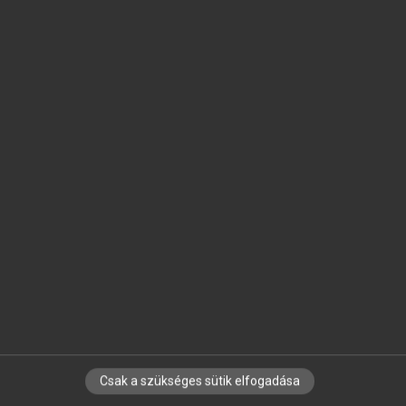
SZOTAR.NET APPLIKÁCIÓ
MICROSOFT OFFICE BŐVÍTMÉNY
BEÉPÜLŐ SZÓTÁRMODUL
ONLINE NYELVVIZSGA
EGYÉNI FELHASZNÁLÓKNAK
TANULÓKNAK
OKTATÁSI INTÉZMÉNYEKNEK
VÁLLALATI MEGOLDÁSOK
SÚGÓ
RÓLUNK
ELÉRHETŐSÉG
SÜTI BEÁLLÍTÁSOK
Csak a szükséges sütik elfogadása
IRATKOZZ FEL HÍRLEVELÜNKRE!