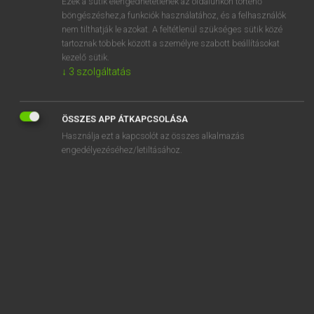
Ezek a sütik elengedhetetlenek az oldalunkon történő
böngészéshez,a funkciók használatához, és a felhasználók
EURÓPAI UNIÓS TERMINOLÓGIAI SZÓTÁR
nem tilthatják le azokat. A feltétlenül szükséges sütik közé
Kapcsolódó anyagok
tartoznak többek között a személyre szabott beállításokat
kezelő sütik.
kinevezett tisztviselő
↓
3
szolgáltatás
kingdom
Kingdom of Bahrain
ÖSSZES APP ÁTKAPCSOLÁSA
Használja ezt a kapcsolót az összes alkalmazás
Kingdom of Belgium
engedélyezéséhez/letiltásához.
Kingdom of Bhutan
Kingdom of Cambodia
Kingdom of Denmark
Kingdom of Lesotho
Kingdom of Morocco