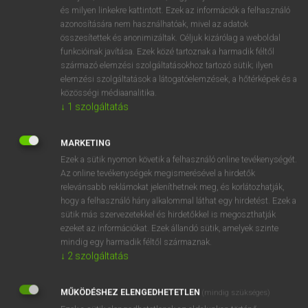
VAN ELŐFIZETÉSED?
és milyen linkekre kattintott. Ezek az információk a felhasználó
azonosítására nem használhatóak, mivel az adatok
Van előfizetésem a teljes szócikk megtekintéséhez.
összesítettek és anonimizáltak. Céljuk kizárólag a weboldal
funkcióinak javítása. Ezek közé tartoznak a harmadik féltől
BELÉPÉS
származó elemzési szolgáltatásokhoz tartozó sütik; ilyen
elemzési szolgáltatások a látogatóelemzések, a hőtérképek és a
közösségi médiaanalitika.
↓
1
szolgáltatás
MARKETING
Ezek a sütik nyomon követik a felhasználó online tevékenységét.
NINCS ELŐFIZETÉSED?
Az online tevékenységek megismerésével a hirdetők
Nincs regisztrációm és előfizetésem. A szótár 2 órás,
relevánsabb reklámokat jeleníthetnek meg, és korlátozhatják,
díjmentes próbaverziójának elindításához regisztrálok és
hogy a felhasználó hány alkalommal láthat egy hirdetést. Ezek a
sütik más szervezetekkel és hirdetőkkel is megoszthatják
belépek
.
ezeket az információkat. Ezek állandó sütik, amelyek szinte
mindig egy harmadik féltől származnak.
REGISZTRÁCIÓ
↓
2
szolgáltatás
MŰKÖDÉSHEZ ELENGEDHETETLEN
(mindig szükséges)