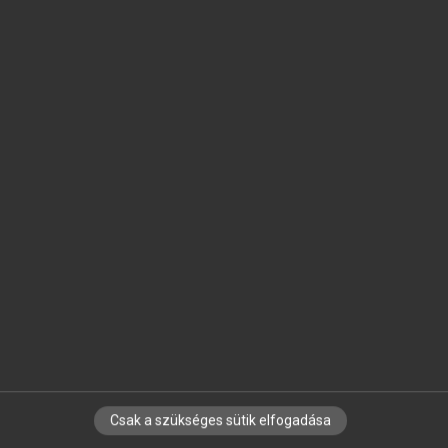
SZOTAR.NET APPLIKÁCIÓ
MICROSOFT OFFICE BŐVÍTMÉNY
BEÉPÜLŐ SZÓTÁRMODUL
ONLINE NYELVVIZSGA
EGYÉNI FELHASZNÁLÓKNAK
TANULÓKNAK
OKTATÁSI INTÉZMÉNYEKNEK
VÁLLALATI MEGOLDÁSOK
SÚGÓ
RÓLUNK
ELÉRHETŐSÉG
SÜTI BEÁLLÍTÁSOK
Csak a szükséges sütik elfogadása
IRATKOZZ FEL HÍRLEVELÜNKRE!