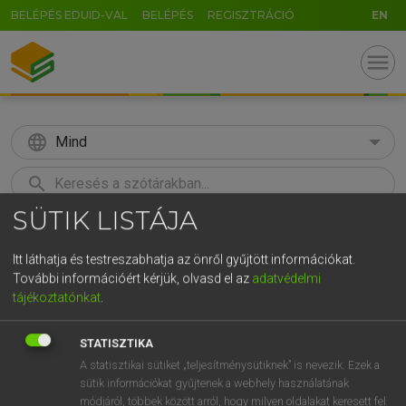
BELÉPÉS EDUID-VAL
BELÉPÉS
REGISZTRÁCIÓ
EN
menu
language
Mind
search
SÜTIK LISTÁJA
GR
KERESÉS
5
6
7
8
9
ö
ü
ó
Itt láthatja és testreszabhatja az önről gyűjtött információkat.
További információért kérjük, olvasd el az
adatvédelmi
r
t
z
u
i
o
p
ő
ú
Európai uniós terminológiai szótár
tájékoztatónkat
.
g
h
j
k
l
é
á
ű
Ω
STATISZTIKA
v
b
n
m
,
.
-
AltGr
A statisztikai sütiket „teljesítménysütiknek” is nevezik. Ezek a
sütik információkat gyűjtenek a webhely használatának
módjáról, többek között arról, hogy milyen oldalakat keresett fel