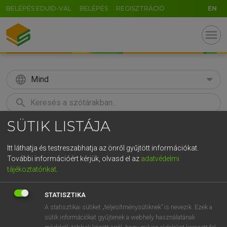
BELÉPÉS EDUID-VAL
BELÉPÉS
REGISZTRÁCIÓ
EN
menu
language
Mind
search
SÜTIK LISTÁJA
GR
KERESÉS
5
6
7
8
9
ö
ü
ó
Itt láthatja és testreszabhatja az önről gyűjtött információkat.
További információért kérjük, olvasd el az
adatvédelmi
r
t
z
u
i
o
p
ő
ú
LÁZÁR A. PÉTER, VARGA GYÖRGY
tájékoztatónkat
.
Angol−magyar egyetemes nagyszótár
g
h
j
k
l
é
á
ű
Ω
STATISZTIKA
v
b
n
m
,
.
-
AltGr
A statisztikai sütiket „teljesítménysütiknek” is nevezik. Ezek a
sütik információkat gyűjtenek a webhely használatának