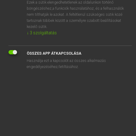
Ezek a sütik elengedhetetlenek az oldalunkon történő
böngészéshez,a funkciók használatához, és a felhasználók
nem tilthatják le azokat. A feltétlenül szükséges sütik közé
Lázár A. Péter, Varga György
tartoznak többek között a személyre szabott beállításokat
ANGOL−MAGYAR EGYETEMES NAGYSZÓTÁR
kezelő sütik.
↓
3
szolgáltatás
Kapcsolódó anyagok
goody-two-shoes
ÖSSZES APP ÁTKAPCSOLÁSA
gooey
Használja ezt a kapcsolót az összes alkalmazás
goof
engedélyezéséhez/letiltásához.
goof about
go off
goof off
goof up
goofy
google