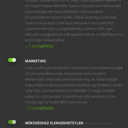
módjáról, többek között arról, hogy milyen oldalakat keresett fel
és milyen linkekre kattintott. Ezek az információk a felhasználó
VAN ELŐFIZETÉSED?
azonosítására nem használhatóak, mivel az adatok
összesítettek és anonimizáltak. Céljuk kizárólag a weboldal
Van előfizetésem a teljes szócikk megtekintéséhez.
funkcióinak javítása. Ezek közé tartoznak a harmadik féltől
származó elemzési szolgáltatásokhoz tartozó sütik; ilyen
BELÉPÉS
elemzési szolgáltatások a látogatóelemzések, a hőtérképek és a
közösségi médiaanalitika.
↓
1
szolgáltatás
MARKETING
Ezek a sütik nyomon követik a felhasználó online tevékenységét.
Az online tevékenységek megismerésével a hirdetők
NINCS ELŐFIZETÉSED?
relevánsabb reklámokat jeleníthetnek meg, és korlátozhatják,
Nincs regisztrációm és előfizetésem. A szótár 2 órás,
hogy a felhasználó hány alkalommal láthat egy hirdetést. Ezek a
díjmentes próbaverziójának elindításához regisztrálok és
sütik más szervezetekkel és hirdetőkkel is megoszthatják
belépek
.
ezeket az információkat. Ezek állandó sütik, amelyek szinte
mindig egy harmadik féltől származnak.
↓
2
szolgáltatás
REGISZTRÁCIÓ
MŰKÖDÉSHEZ ELENGEDHETETLEN
(mindig szükséges)