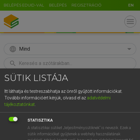
BELÉPÉS EDUID-VAL
BELÉPÉS
REGISZTRÁCIÓ
EN
menu
language
Mind
search
SÜTIK LISTÁJA
GR
KERESÉS
5
6
7
8
9
ö
ü
ó
Itt láthatja és testreszabhatja az önről gyűjtött információkat.
További információért kérjük, olvasd el az
adatvédelmi
r
t
z
u
i
o
p
ő
ú
MAGAY TAMÁS
tájékoztatónkat
.
Angol−magyar szótár
g
h
j
k
l
é
á
ű
Ω
STATISZTIKA
v
b
n
m
,
.
-
AltGr
A statisztikai sütiket „teljesítménysütiknek” is nevezik. Ezek a
sütik információkat gyűjtenek a webhely használatának