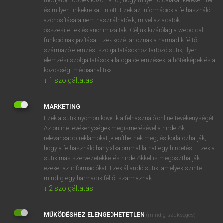
módjáról, többek között arról, hogy milyen oldalakat keresett fel
és milyen linkekre kattintott. Ezek az információk a felhasználó
VAN ELŐFIZETÉSED?
azonosítására nem használhatóak, mivel az adatok
összesítettek és anonimizáltak. Céljuk kizárólag a weboldal
Van előfizetésem a teljes szócikk megtekintéséhez.
funkcióinak javítása. Ezek közé tartoznak a harmadik féltől
származó elemzési szolgáltatásokhoz tartozó sütik; ilyen
BELÉPÉS
elemzési szolgáltatások a látogatóelemzések, a hőtérképek és a
közösségi médiaanalitika.
↓
1
szolgáltatás
MARKETING
Ezek a sütik nyomon követik a felhasználó online tevékenységét.
Az online tevékenységek megismerésével a hirdetők
NINCS ELŐFIZETÉSED?
relevánsabb reklámokat jeleníthetnek meg, és korlátozhatják,
Nincs regisztrációm és előfizetésem. A szótár 2 órás,
hogy a felhasználó hány alkalommal láthat egy hirdetést. Ezek a
díjmentes próbaverziójának elindításához regisztrálok és
sütik más szervezetekkel és hirdetőkkel is megoszthatják
belépek
.
ezeket az információkat. Ezek állandó sütik, amelyek szinte
mindig egy harmadik féltől származnak.
↓
2
szolgáltatás
REGISZTRÁCIÓ
MŰKÖDÉSHEZ ELENGEDHETETLEN
(mindig szükséges)