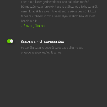
Ezek a sütik elengedhetetlenek az oldalunkon történő
böngészéshez,a funkciók használatához, és a felhasználók
nem tilthatják le azokat. A feltétlenül szükséges sütik közé
Magay Tamás
tartoznak többek között a személyre szabott beállításokat
ANGOL−MAGYAR SZÓTÁR
kezelő sütik.
↓
3
szolgáltatás
Kapcsolódó anyagok
pluck at
ÖSSZES APP ÁTKAPCSOLÁSA
pluckily
Használja ezt a kapcsolót az összes alkalmazás
pluckiness
engedélyezéséhez/letiltásához.
plucky
plug
plug and play
plug away
plughole
plug in