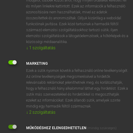
módjáról, többek között arról, hogy milyen oldalakat keresett fel
és milyen linkekre kattintott. Ezek az információk a felhasználó
VAN ELŐFIZETÉSED?
azonosítására nem használhatóak, mivel az adatok
összesítettek és anonimizáltak. Céljuk kizárólag a weboldal
Van előfizetésem a teljes szócikk megtekintéséhez.
funkcióinak javítása. Ezek közé tartoznak a harmadik féltől
származó elemzési szolgáltatásokhoz tartozó sütik; ilyen
BELÉPÉS
elemzési szolgáltatások a látogatóelemzések, a hőtérképek és a
közösségi médiaanalitika.
↓
1
szolgáltatás
MARKETING
Ezek a sütik nyomon követik a felhasználó online tevékenységét.
Az online tevékenységek megismerésével a hirdetők
NINCS ELŐFIZETÉSED?
relevánsabb reklámokat jeleníthetnek meg, és korlátozhatják,
Nincs regisztrációm és előfizetésem. A szótár 2 órás,
hogy a felhasználó hány alkalommal láthat egy hirdetést. Ezek a
díjmentes próbaverziójának elindításához regisztrálok és
sütik más szervezetekkel és hirdetőkkel is megoszthatják
belépek
.
ezeket az információkat. Ezek állandó sütik, amelyek szinte
mindig egy harmadik féltől származnak.
↓
2
szolgáltatás
REGISZTRÁCIÓ
MŰKÖDÉSHEZ ELENGEDHETETLEN
(mindig szükséges)