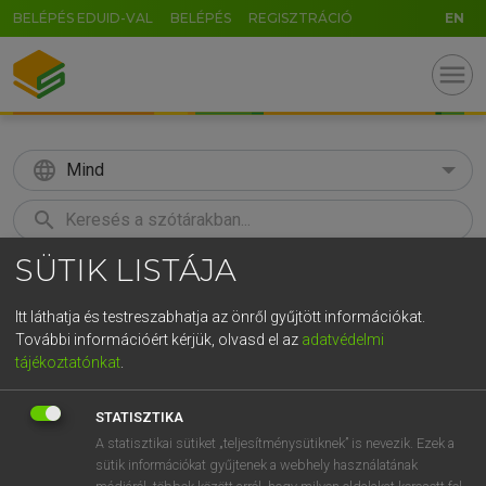
BELÉPÉS EDUID-VAL
BELÉPÉS
REGISZTRÁCIÓ
EN
menu
language
Mind
search
SÜTIK LISTÁJA
GR
KERESÉS
5
6
7
8
9
ö
ü
ó
Itt láthatja és testreszabhatja az önről gyűjtött információkat.
További információért kérjük, olvasd el az
adatvédelmi
r
t
z
u
i
o
p
ő
ú
MAGAY TAMÁS
tájékoztatónkat
.
Angol−magyar szótár
g
h
j
k
l
é
á
ű
Ω
STATISZTIKA
v
b
n
m
,
.
-
AltGr
A statisztikai sütiket „teljesítménysütiknek” is nevezik. Ezek a
sütik információkat gyűjtenek a webhely használatának