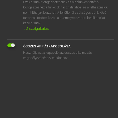
Ezek a sütik elengedhetetlenek az oldalunkon történő
böngészéshez,a funkciók használatához, és a felhasználók
nem tilthatják le azokat. A feltétlenül szükséges sütik közé
Magay Tamás
tartoznak többek között a személyre szabott beállításokat
ANGOL−MAGYAR SZÓTÁR
kezelő sütik.
↓
3
szolgáltatás
Kapcsolódó anyagok
go at
ÖSSZES APP ÁTKAPCSOLÁSA
goatee
Használja ezt a kapcsolót az összes alkalmazás
goatherd
engedélyezéséhez/letiltásához.
goatskin
go away
gob
go back
go back on
go back to