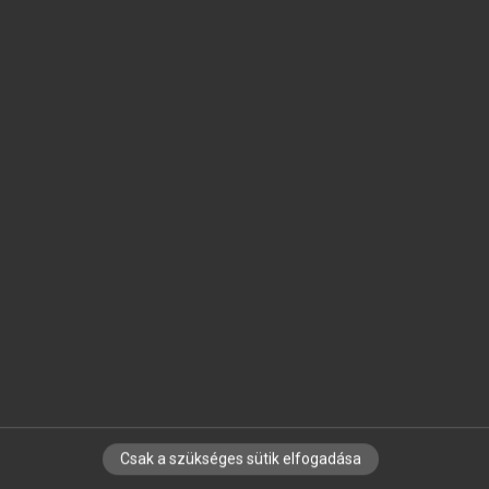
SZOTAR.NET APPLIKÁCIÓ
MICROSOFT OFFICE BŐVÍTMÉNY
BEÉPÜLŐ SZÓTÁRMODUL
ONLINE NYELVVIZSGA
EGYÉNI FELHASZNÁLÓKNAK
TANULÓKNAK
OKTATÁSI INTÉZMÉNYEKNEK
VÁLLALATI MEGOLDÁSOK
SÚGÓ
RÓLUNK
ELÉRHETŐSÉG
SÜTI BEÁLLÍTÁSOK
Csak a szükséges sütik elfogadása
IRATKOZZ FEL HÍRLEVELÜNKRE!