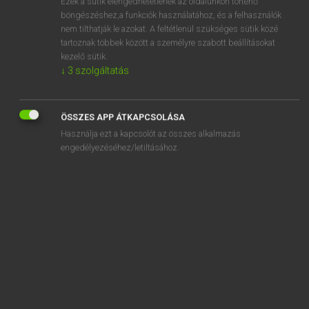
Ezek a sütik elengedhetetlenek az oldalunkon történő
böngészéshez,a funkciók használatához, és a felhasználók
EURÓPAI UNIÓS TERMINOLÓGIAI SZÓTÁR
nem tilthatják le azokat. A feltétlenül szükséges sütik közé
Kapcsolódó anyagok
tartoznak többek között a személyre szabott beállításokat
kezelő sütik.
Kingdom of Bahrain
↓
3
szolgáltatás
Kingdom of Belgium
Kingdom of Bhutan
ÖSSZES APP ÁTKAPCSOLÁSA
Használja ezt a kapcsolót az összes alkalmazás
Kingdom of Cambodia
engedélyezéséhez/letiltásához.
Kingdom of Denmark
Kingdom of Lesotho
Kingdom of Morocco
Kingdom of Nepal
Kingdom of Norway