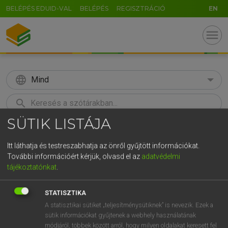
BELÉPÉS EDUID-VAL
BELÉPÉS
REGISZTRÁCIÓ
EN
menu
language
Mind
search
SÜTIK LISTÁJA
GR
KERESÉS
5
6
7
8
9
ö
ü
ó
Itt láthatja és testreszabhatja az önről gyűjtött információkat.
További információért kérjük, olvasd el az
adatvédelmi
r
t
z
u
i
o
p
ő
ú
Európai uniós terminológiai szótár
tájékoztatónkat
.
g
h
j
k
l
é
á
ű
Ω
STATISZTIKA
v
b
n
m
,
.
-
AltGr
A statisztikai sütiket „teljesítménysütiknek” is nevezik. Ezek a
sütik információkat gyűjtenek a webhely használatának
módjáról, többek között arról, hogy milyen oldalakat keresett fel