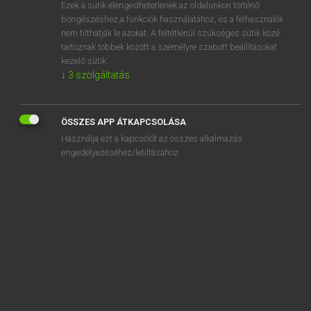
Ezek a sütik elengedhetetlenek az oldalunkon történő
böngészéshez,a funkciók használatához, és a felhasználók
nem tilthatják le azokat. A feltétlenül szükséges sütik közé
Lázár A. Péter, Varga György
tartoznak többek között a személyre szabott beállításokat
MAGYAR−ANGOL EGYETEMES NAGYSZÓTÁR
kezelő sütik.
↓
3
szolgáltatás
Kapcsolódó anyagok
feltekeredik
ÖSSZES APP ÁTKAPCSOLÁSA
feltekint
Használja ezt a kapcsolót az összes alkalmazás
feltelepít
engedélyezéséhez/letiltásához.
féltengely
féltenivaló
feltép
fél térd
feltérdel
feltereget