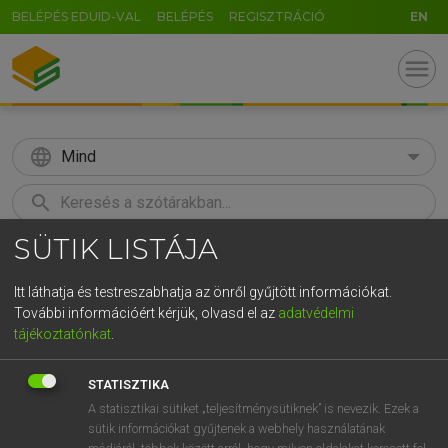
BELÉPÉS EDUID-VAL
BELÉPÉS
REGISZTRÁCIÓ
EN
menu
language
Mind
search
SÜTIK LISTÁJA
GR
KERESÉS
5
6
7
8
9
ö
ü
ó
Itt láthatja és testreszabhatja az önről gyűjtött információkat.
További információért kérjük, olvasd el az
adatvédelmi
r
t
z
u
i
o
p
ő
ú
LÁZÁR A. PÉTER, VARGA GYÖRGY
tájékoztatónkat
.
Magyar−angol egyetemes nagyszótár
g
h
j
k
l
é
á
ű
Ω
STATISZTIKA
v
b
n
m
,
.
-
AltGr
A statisztikai sütiket „teljesítménysütiknek” is nevezik. Ezek a
sütik információkat gyűjtenek a webhely használatának