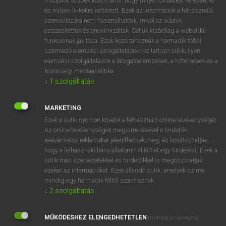
módjáról, többek között arról, hogy milyen oldalakat keresett fel
és milyen linkekre kattintott. Ezek az információk a felhasználó
VAN ELŐFIZETÉSED?
azonosítására nem használhatóak, mivel az adatok
összesítettek és anonimizáltak. Céljuk kizárólag a weboldal
Van előfizetésem a teljes szócikk megtekintéséhez.
funkcióinak javítása. Ezek közé tartoznak a harmadik féltől
származó elemzési szolgáltatásokhoz tartozó sütik; ilyen
BELÉPÉS
elemzési szolgáltatások a látogatóelemzések, a hőtérképek és a
közösségi médiaanalitika.
↓
1
szolgáltatás
MARKETING
Ezek a sütik nyomon követik a felhasználó online tevékenységét.
Az online tevékenységek megismerésével a hirdetők
NINCS ELŐFIZETÉSED?
relevánsabb reklámokat jeleníthetnek meg, és korlátozhatják,
Nincs regisztrációm és előfizetésem. A szótár 2 órás,
hogy a felhasználó hány alkalommal láthat egy hirdetést. Ezek a
díjmentes próbaverziójának elindításához regisztrálok és
sütik más szervezetekkel és hirdetőkkel is megoszthatják
belépek
.
ezeket az információkat. Ezek állandó sütik, amelyek szinte
mindig egy harmadik féltől származnak.
↓
2
szolgáltatás
REGISZTRÁCIÓ
MŰKÖDÉSHEZ ELENGEDHETETLEN
(mindig szükséges)