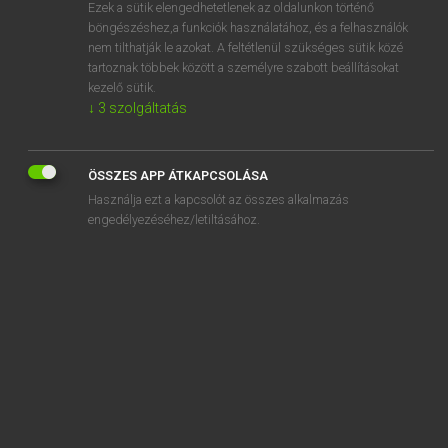
Ezek a sütik elengedhetetlenek az oldalunkon történő
böngészéshez,a funkciók használatához, és a felhasználók
nem tilthatják le azokat. A feltétlenül szükséges sütik közé
Magay Tamás
tartoznak többek között a személyre szabott beállításokat
ANGOL−MAGYAR SZÓTÁR
kezelő sütik.
↓
3
szolgáltatás
Kapcsolódó anyagok
orchid
ÖSSZES APP ÁTKAPCSOLÁSA
orchitis
Használja ezt a kapcsolót az összes alkalmazás
ordain
engedélyezéséhez/letiltásához.
ordeal
order
order about
order book
ordered
order form