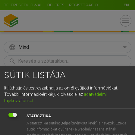
BELÉPÉS EDUID-VAL
BELÉPÉS
REGISZTRÁCIÓ
EN
menu
language
Mind
search
SÜTIK LISTÁJA
GR
KERESÉS
5
6
7
8
9
ö
ü
ó
Itt láthatja és testreszabhatja az önről gyűjtött információkat.
További információért kérjük, olvasd el az
adatvédelmi
r
t
z
u
i
o
p
ő
ú
MAGAY TAMÁS
tájékoztatónkat
.
Angol−magyar szótár
g
h
j
k
l
é
á
ű
Ω
STATISZTIKA
v
b
n
m
,
.
-
AltGr
A statisztikai sütiket „teljesítménysütiknek” is nevezik. Ezek a
sütik információkat gyűjtenek a webhely használatának