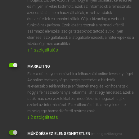
módjáról, többek között arról, hogy milyen oldalakat keresett fel
és milyen linkekre kattintott. Ezek az információk a felhasználó
VAN ELŐFIZETÉSED?
azonosítására nem használhatóak, mivel az adatok
összesítettek és anonimizáltak. Céljuk kizárólag a weboldal
Van előfizetésem a teljes szócikk megtekintéséhez.
funkcióinak javítása. Ezek közé tartoznak a harmadik féltől
származó elemzési szolgáltatásokhoz tartozó sütik; ilyen
BELÉPÉS
elemzési szolgáltatások a látogatóelemzések, a hőtérképek és a
közösségi médiaanalitika.
↓
1
szolgáltatás
MARKETING
Ezek a sütik nyomon követik a felhasználó online tevékenységét.
Az online tevékenységek megismerésével a hirdetők
NINCS ELŐFIZETÉSED?
relevánsabb reklámokat jeleníthetnek meg, és korlátozhatják,
Nincs regisztrációm és előfizetésem. A szótár 2 órás,
hogy a felhasználó hány alkalommal láthat egy hirdetést. Ezek a
díjmentes próbaverziójának elindításához regisztrálok és
sütik más szervezetekkel és hirdetőkkel is megoszthatják
belépek
.
ezeket az információkat. Ezek állandó sütik, amelyek szinte
mindig egy harmadik féltől származnak.
↓
2
szolgáltatás
REGISZTRÁCIÓ
MŰKÖDÉSHEZ ELENGEDHETETLEN
(mindig szükséges)