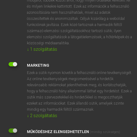
módjáról, többek között arról, hogy milyen oldalakat keresett fel
és milyen linkekre kattintott. Ezek az információk a felhasználó
VAN ELŐFIZETÉSED?
azonosítására nem használhatóak, mivel az adatok
összesítettek és anonimizáltak. Céljuk kizárólag a weboldal
Van előfizetésem a teljes szócikk megtekintéséhez.
funkcióinak javítása. Ezek közé tartoznak a harmadik féltől
származó elemzési szolgáltatásokhoz tartozó sütik; ilyen
BELÉPÉS
elemzési szolgáltatások a látogatóelemzések, a hőtérképek és a
közösségi médiaanalitika.
↓
1
szolgáltatás
MARKETING
Ezek a sütik nyomon követik a felhasználó online tevékenységét.
Az online tevékenységek megismerésével a hirdetők
NINCS ELŐFIZETÉSED?
relevánsabb reklámokat jeleníthetnek meg, és korlátozhatják,
Nincs regisztrációm és előfizetésem. A szótár 2 órás,
hogy a felhasználó hány alkalommal láthat egy hirdetést. Ezek a
díjmentes próbaverziójának elindításához regisztrálok és
sütik más szervezetekkel és hirdetőkkel is megoszthatják
belépek
.
ezeket az információkat. Ezek állandó sütik, amelyek szinte
mindig egy harmadik féltől származnak.
↓
2
szolgáltatás
REGISZTRÁCIÓ
MŰKÖDÉSHEZ ELENGEDHETETLEN
(mindig szükséges)