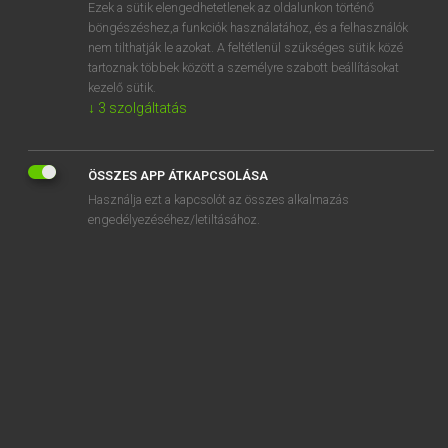
Ezek a sütik elengedhetetlenek az oldalunkon történő
böngészéshez,a funkciók használatához, és a felhasználók
nem tilthatják le azokat. A feltétlenül szükséges sütik közé
Lázár A. Péter, Varga György
tartoznak többek között a személyre szabott beállításokat
MAGYAR−ANGOL EGYETEMES NAGYSZÓTÁR
kezelő sütik.
↓
3
szolgáltatás
Kapcsolódó anyagok
feltelepít
ÖSSZES APP ÁTKAPCSOLÁSA
féltengely
Használja ezt a kapcsolót az összes alkalmazás
féltenivaló
engedélyezéséhez/letiltásához.
feltép
fél térd
feltérdel
feltereget
felterjeszt
felterjesztés