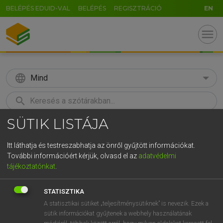
BELÉPÉS EDUID-VAL
BELÉPÉS
REGISZTRÁCIÓ
EN
menu
language
Mind
search
SÜTIK LISTÁJA
GR
KERESÉS
5
6
7
8
9
ö
ü
ó
Itt láthatja és testreszabhatja az önről gyűjtött információkat.
További információért kérjük, olvasd el az
adatvédelmi
r
t
z
u
i
o
p
ő
ú
LÁZÁR A. PÉTER, VARGA GYÖRGY
tájékoztatónkat
.
Magyar−angol egyetemes nagyszótár
g
h
j
k
l
é
á
ű
Ω
STATISZTIKA
v
b
n
m
,
.
-
AltGr
A statisztikai sütiket „teljesítménysütiknek” is nevezik. Ezek a
sütik információkat gyűjtenek a webhely használatának