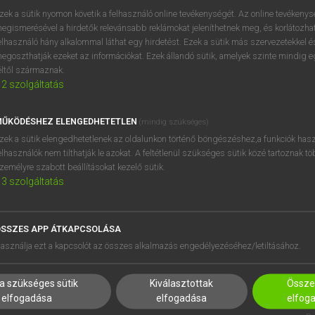
zek a sütik nyomon követik a felhasználó online tevékenységét. Az online tevékeny
ISMERD MEG A
egismerésével a hirdetők relevánsabb reklámokat jeleníthetnek meg, és korlátozhat
NYELVVIZSGATÍPUSOKAT, HOGY NE
elhasználó hány alkalommal láthat egy hirdetést. Ezek a sütik más szervezetekkel és
ÉRJEN MEGLEPETÉS!
egoszthatják ezeket az információkat. Ezek állandó sütik, amelyek szinte mindig 
éltől származnak.
Amikor a vizsgázók beülnek a
2
szolgáltatás
vizsgabizottság elé, hogy számot adjanak a
nyelvtudásukról, úgy érezhetik, hogy …
ŰKÖDÉSHEZ ELENGEDHETETLEN
(mindig szükséges)
zek a sütik elengedhetetlenek az oldalunkon történő böngészéshez,a funkciók hasz
elhasználók nem tilthatják le azokat. A feltétlenül szükséges sütik közé tartoznak t
NYELVTANULÁS
zemélyre szabott beállításokat kezelő sütik.
2021. 08. 12.
3
szolgáltatás
SSZES APP ÁTKAPCSOLÁSA
asználja ezt a kapcsolót az összes alkalmazás engedélyezéséhez/letiltásához.
a szükséges sütik
Kiválasztottak
Összes
elfogadása
elfogadása
elfog