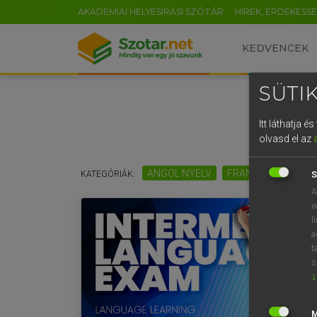
AKADÉMIAI HELYESÍRÁSI SZÓTÁR
HÍREK, ÉRDEKESS
KEDVENCEK
SÜTIK
Itt láthatja 
olvasd el az
ANGOL NYELV
FRANCIA NYELV
KATEGÓRIÁK:
S
A
w
l
a
t
s
↓