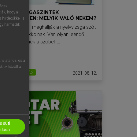
ségek
NYELVVIZSGASZINTEK
ják, hogy a
RÉSZLETESEN: MELYIK VALÓ NEKEM?
 hirdetőkkel is
egy harmadik
Sokan, amikor meghallják a nyelvvizsga szót,
azonnal leblokkolnak. Van olyan leendő
vizsgázó, akinek a szóbeli …
nálatához, és a
öbbek között a
NYELVTANULÁS
2021. 08. 12.
 süti
adása