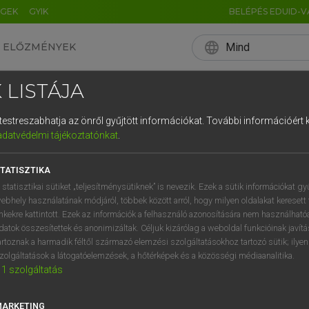
ÉGEK
GYIK
BELÉPÉS EDUID-V
language
Mind
ELŐZMÉNYEK
EN
HU
DE
CN
FR
ES
IT
NL
RU
 LISTÁJA
0
1
2
3
4
NYELVVIZSGA
és testreszabhatja az önről gyűjtött információkat.
További információért k
q
w
e
adatvédelmi tájékoztatónkat
.
a
s
d
f
HELYESÍRÁS
MAGYAR NYELV
NÉMET NYELV
NYELVTANULÁS
TATISZTIKA
í
y
x
c
 statisztikai sütiket „teljesítménysütiknek” is nevezik. Ezek a sütik információkat gy
ebhely használatának módjáról, többek között arról, hogy milyen oldalakat keresett 
inkekre kattintott. Ezek az információk a felhasználó azonosítására nem használható
datok összesítettek és anonimizáltak. Céljuk kizárólag a weboldal funkcióinak javít
artoznak a harmadik féltől származó elemzési szolgáltatásokhoz tartozó sütik; ilye
zolgáltatások a látogatóelemzések, a hőtérképek és a közösségi médiaanalitika.
1
szolgáltatás
MARKETING