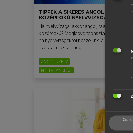
E
TIPPEK A SIKERES ANGOL
m
KÖZÉPFOKÚ NYELVVIZSGÁHOZ
f
m
Ha nyelvvizsga, akkor angol, ráadásul
f
középfokú? Meglepve tapasztalhatjuk, hogy
↓
ha nyelvvizsgákról beszélünk, a
nyelvtanulóknál még …
M
E
ANGOL NYELV
f
NYELVTANULÁS
s
2021. 11. 07.
↓
Ö
H
Csak 