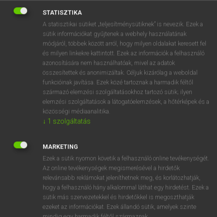
STATISZTIKA
A statisztikai sütiket „teljesítménysütiknek” is nevezik. Ezek a
2019. 04. 01.
sütik információkat gyűjtenek a webhely használatának
módjáról, többek között arról, hogy milyen oldalakat keresett fel
és milyen linkekre kattintott. Ezek az információk a felhasználó
azonosítására nem használhatóak, mivel az adatok
összesítettek és anonimizáltak. Céljuk kizárólag a weboldal
funkcióinak javítása. Ezek közé tartoznak a harmadik féltől
származó elemzési szolgáltatásokhoz tartozó sütik; ilyen
SZERETETTEL KÖSZÖNTÜNK
elemzési szolgáltatások a látogatóelemzések, a hőtérképek és a
közösségi médiaanalitika.
MINDENKIT, AKI RÁTALÁLT A
↓
1
szolgáltatás
HONLAPUNKRA, ÉS MOST ÉPPEN
A SZOTAR.NET BLOG ELSŐ
MARKETING
BEJEGYZÉSEIT OLVASSA.
Ezek a sütik nyomon követik a felhasználó online tevékenységét.
Az online tevékenységek megismerésével a hirdetők
Egy blog létrehozása és az első bejegyzés közzététele
relevánsabb reklámokat jeleníthetnek meg, és korlátozhatják,
hogy a felhasználó hány alkalommal láthat egy hirdetést. Ezek a
mindig hatalmas lépés, és nincs ez másként a Szotar.net
sütik más szervezetekkel és hirdetőkkel is megoszthatják
csapatánál sem. Mi mégis
azt szeretnénk, ha ez a ma
ezeket az információkat. Ezek állandó sütik, amelyek szinte
induló blog
nem rólunk, hanem
rólad szólna,
mindig egy harmadik féltől származnak.