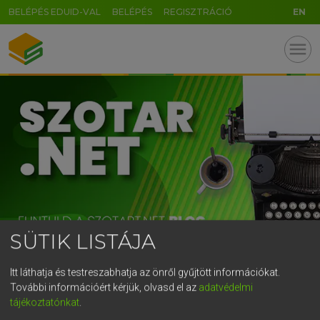
BELÉPÉS EDUID-VAL
BELÉPÉS
REGISZTRÁCIÓ
EN
GR
menu
5
6
7
8
9
ö
ü
ó
r
t
z
u
i
o
p
ő
ú
g
h
j
k
l
é
á
ű
Ω
v
b
n
m
,
.
-
AltGr
SÜTIK LISTÁJA
Itt láthatja és testreszabhatja az önről gyűjtött információkat.
JÓ HÍRÜNK VAN: ELINDULT
További információért kérjük, olvasd el az
adatvédelmi
tájékoztatónkat
.
A SZOTAR.NET BLOG