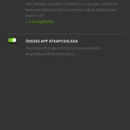
speed limit
nem tilthatják le azokat. A feltétlenül szükséges sütik közé
tartoznak többek között a személyre szabott beállításokat
speed merchant
kezelő sütik.
speedo
↓
3
szolgáltatás
ÖSSZES APP ÁTKAPCSOLÁSA
Használja ezt a kapcsolót az összes alkalmazás
SZOTAR.NET APPLIKÁCIÓ
engedélyezéséhez/letiltásához.
MICROSOFT OFFICE BŐVÍTMÉNY
BEÉPÜLŐ SZÓTÁRMODUL
ONLINE NYELVVIZSGA
EGYÉNI FELHASZNÁLÓKNAK
TANULÓKNAK
OKTATÁSI INTÉZMÉNYEKNEK
VÁLLALATI MEGOLDÁSOK