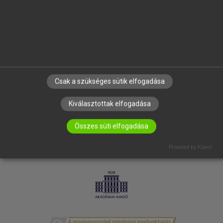
SÚGÓ
RÓLUNK
ELÉRHETŐSÉG
SÜTI BEÁLLÍTÁSOK
IRATKOZZ FEL HÍRLEVELÜNKRE!
Csak a szükséges sütik elfogadása
Kiválasztottak elfogadása
Összes süti elfogadása
Powered by Klaro!
LICENCSZERZŐDÉS
ADATVÉDELEM