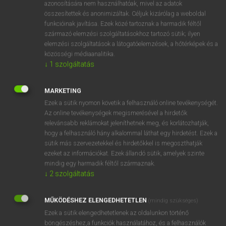
azonosítására nem használhatóak, mivel az adatok
fn
összesítettek és anonimizáltak. Céljuk kizárólag a weboldal
speeding
gyorshajtás
funkcióinak javítása. Ezek közé tartoznak a harmadik féltől
→
ige
(Infinitive)
speed
származó elemzési szolgáltatásokhoz tartozó sütik; ilyen
elemzési szolgáltatások a látogatóelemzések, a hőtérképek és a
közösségi médiaanalitika.
⚲ speeding
keresése szótárainkban
↓
1
szolgáltatás
MARKETING
Ezek a sütik nyomon követik a felhasználó online tevékenységét.
Az online tevékenységek megismerésével a hirdetők
DÍJMENTES ANGOL SZÓTÁR
relevánsabb reklámokat jeleníthetnek meg, és korlátozhatják,
hogy a felhasználó hány alkalommal láthat egy hirdetést. Ezek a
speed-gear
sütik más szervezetekkel és hirdetőkkel is megoszthatják
speedily
ezeket az információkat. Ezek állandó sütik, amelyek szinte
mindig egy harmadik féltől származnak.
speed indicator
↓
2
szolgáltatás
speediness
speeding
MŰKÖDÉSHEZ ELENGEDHETETLEN
(mindig szükséges)
Ezek a sütik elengedhetetlenek az oldalunkon történő
speedless
böngészéshez,a funkciók használatához, és a felhasználók