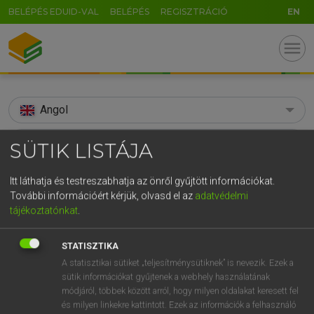
BELÉPÉS EDUID-VAL
BELÉPÉS
REGISZTRÁCIÓ
EN
menu
Angol
search
SÜTIK LISTÁJA
GR
KERESÉS
Itt láthatja és testreszabhatja az önről gyűjtött információkat.
5
6
7
8
9
ö
ü
ó
További információért kérjük, olvasd el az
adatvédelmi
TALÁLATOK
252 ms (319 db)
tájékoztatónkat
.
r
t
z
u
i
o
p
ő
ú
speeding
speed
speed
STATISZTIKA
g
h
j
k
l
é
á
ű
Ω
Díjmentes angol szótár
Díjmentes angol szótár
Angol−m
A statisztikai sütiket „teljesítménysütiknek” is nevezik. Ezek a
v
b
n
m
,
.
-
AltGr
sütik információkat gyűjtenek a webhely használatának
módjáról, többek között arról, hogy milyen oldalakat keresett fel
Díjmentes angol szótár
arrow_forward_ios
és milyen linkekre kattintott. Ezek az információk a felhasználó