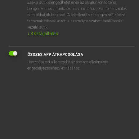
Ezek a sütik elengedhetetlenek az oldalunkon történő
böngészéshez,a funkciók használatához, és a felhasználók
nem tilthatják le azokat. A feltétlenül szükséges sütik közé
Magay Tamás
tartoznak többek között a személyre szabott beállításokat
ANGOL−MAGYAR SZÓTÁR
kezelő sütik.
↓
3
szolgáltatás
Kapcsolódó anyagok
speechwriter
ÖSSZES APP ÁTKAPCSOLÁSA
speed
Használja ezt a kapcsolót az összes alkalmazás
speedboat
engedélyezéséhez/letiltásához.
speed bump
speed by
speed camera
speed dating
speed dial
speedily