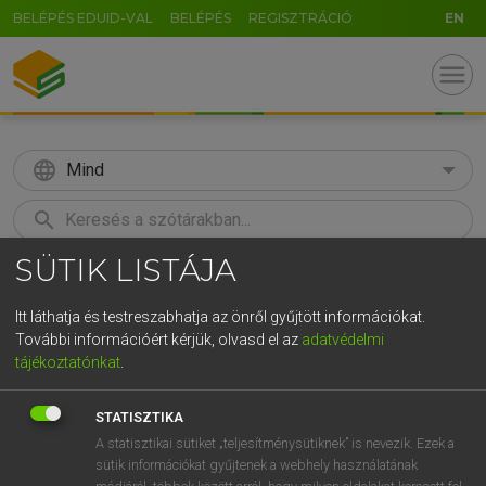
BELÉPÉS EDUID-VAL
BELÉPÉS
REGISZTRÁCIÓ
EN
menu
language
Mind
search
SÜTIK LISTÁJA
GR
KERESÉS
5
6
7
8
9
ö
ü
ó
Itt láthatja és testreszabhatja az önről gyűjtött információkat.
További információért kérjük, olvasd el az
adatvédelmi
r
t
z
u
i
o
p
ő
ú
MAGAY TAMÁS
tájékoztatónkat
.
Angol−magyar szótár
g
h
j
k
l
é
á
ű
Ω
STATISZTIKA
v
b
n
m
,
.
-
AltGr
A statisztikai sütiket „teljesítménysütiknek” is nevezik. Ezek a
sütik információkat gyűjtenek a webhely használatának