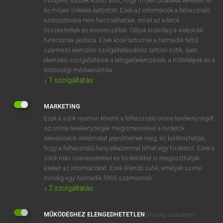
módjáról, többek között arról, hogy milyen oldalakat keresett fel
és milyen linkekre kattintott. Ezek az információk a felhasználó
VAN ELŐFIZETÉSED?
azonosítására nem használhatóak, mivel az adatok
összesítettek és anonimizáltak. Céljuk kizárólag a weboldal
Van előfizetésem a teljes szócikk megtekintéséhez.
funkcióinak javítása. Ezek közé tartoznak a harmadik féltől
származó elemzési szolgáltatásokhoz tartozó sütik; ilyen
BELÉPÉS
elemzési szolgáltatások a látogatóelemzések, a hőtérképek és a
közösségi médiaanalitika.
↓
1
szolgáltatás
MARKETING
Ezek a sütik nyomon követik a felhasználó online tevékenységét.
Az online tevékenységek megismerésével a hirdetők
NINCS ELŐFIZETÉSED?
relevánsabb reklámokat jeleníthetnek meg, és korlátozhatják,
Nincs regisztrációm és előfizetésem. A szótár 2 órás,
hogy a felhasználó hány alkalommal láthat egy hirdetést. Ezek a
díjmentes próbaverziójának elindításához regisztrálok és
sütik más szervezetekkel és hirdetőkkel is megoszthatják
belépek
.
ezeket az információkat. Ezek állandó sütik, amelyek szinte
mindig egy harmadik féltől származnak.
↓
2
szolgáltatás
REGISZTRÁCIÓ
MŰKÖDÉSHEZ ELENGEDHETETLEN
(mindig szükséges)