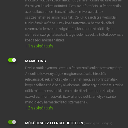
módjáról, többek között arról, hogy milyen oldalakat keresett fel
és milyen linkekre kattintott. Ezek az információk a felhasználó
VAN ELŐFIZETÉSED?
azonosítására nem használhatóak, mivel az adatok
összesítettek és anonimizáltak. Céljuk kizárólag a weboldal
Van előfizetésem a teljes szócikk megtekintéséhez.
funkcióinak javítása. Ezek közé tartoznak a harmadik féltől
származó elemzési szolgáltatásokhoz tartozó sütik; ilyen
BELÉPÉS
elemzési szolgáltatások a látogatóelemzések, a hőtérképek és a
közösségi médiaanalitika.
↓
1
szolgáltatás
MARKETING
Ezek a sütik nyomon követik a felhasználó online tevékenységét.
Az online tevékenységek megismerésével a hirdetők
NINCS ELŐFIZETÉSED?
relevánsabb reklámokat jeleníthetnek meg, és korlátozhatják,
Nincs regisztrációm és előfizetésem. A szótár 2 órás,
hogy a felhasználó hány alkalommal láthat egy hirdetést. Ezek a
díjmentes próbaverziójának elindításához regisztrálok és
sütik más szervezetekkel és hirdetőkkel is megoszthatják
belépek
.
ezeket az információkat. Ezek állandó sütik, amelyek szinte
mindig egy harmadik féltől származnak.
↓
2
szolgáltatás
REGISZTRÁCIÓ
MŰKÖDÉSHEZ ELENGEDHETETLEN
(mindig szükséges)