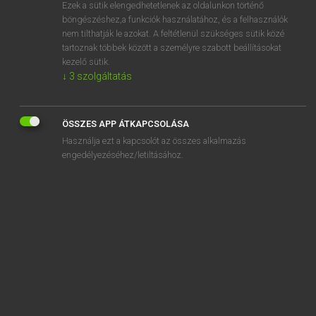
Ezek a sütik elengedhetetlenek az oldalunkon történő
böngészéshez,a funkciók használatához, és a felhasználók
nem tilthatják le azokat. A feltétlenül szükséges sütik közé
Lázár A. Péter, Varga György
tartoznak többek között a személyre szabott beállításokat
ANGOL−MAGYAR EGYETEMES NAGYSZÓTÁR
kezelő sütik.
↓
3
szolgáltatás
Kapcsolódó anyagok
HSI
ÖSSZES APP ÁTKAPCSOLÁSA
HSIK
Használja ezt a kapcsolót az összes alkalmazás
HSL
engedélyezéséhez/letiltásához.
HSM
HSPA
HST
HSUPA
HT
ht.