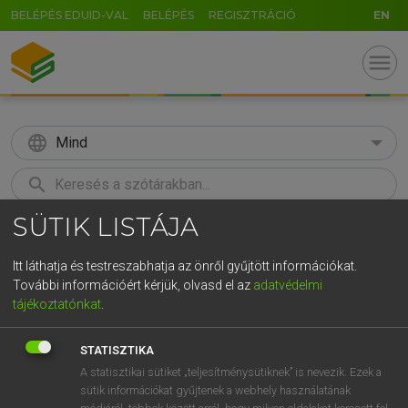
BELÉPÉS EDUID-VAL
BELÉPÉS
REGISZTRÁCIÓ
EN
menu
language
Mind
search
SÜTIK LISTÁJA
GR
KERESÉS
5
6
7
8
9
ö
ü
ó
Itt láthatja és testreszabhatja az önről gyűjtött információkat.
További információért kérjük, olvasd el az
adatvédelmi
r
t
z
u
i
o
p
ő
ú
LÁZÁR A. PÉTER, VARGA GYÖRGY
tájékoztatónkat
.
Angol−magyar egyetemes nagyszótár
g
h
j
k
l
é
á
ű
Ω
STATISZTIKA
v
b
n
m
,
.
-
AltGr
A statisztikai sütiket „teljesítménysütiknek” is nevezik. Ezek a
sütik információkat gyűjtenek a webhely használatának