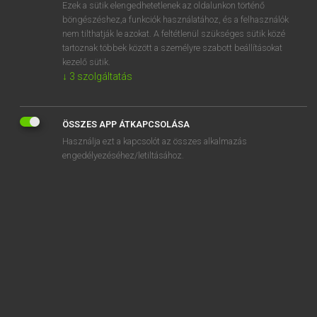
Ezek a sütik elengedhetetlenek az oldalunkon történő
böngészéshez,a funkciók használatához, és a felhasználók
nem tilthatják le azokat. A feltétlenül szükséges sütik közé
Lázár A. Péter, Varga György
tartoznak többek között a személyre szabott beállításokat
ANGOL−MAGYAR EGYETEMES NAGYSZÓTÁR
kezelő sütik.
↓
3
szolgáltatás
Kapcsolódó anyagok
h.s.
ÖSSZES APP ÁTKAPCSOLÁSA
HSB
Használja ezt a kapcsolót az összes alkalmazás
HSC
engedélyezéséhez/letiltásához.
HSDD
HSDPA
HSH
HSI
HSIK
HSL