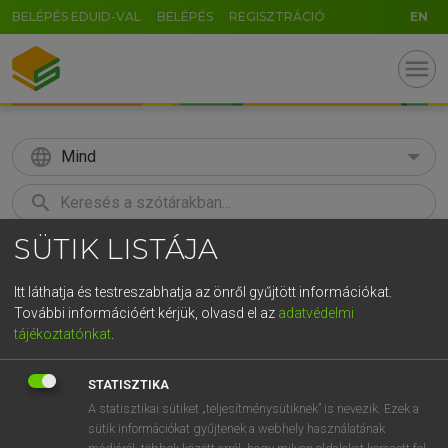
BELÉPÉS EDUID-VAL
BELÉPÉS
REGISZTRÁCIÓ
EN
menu
language
Mind
search
SÜTIK LISTÁJA
GR
KERESÉS
5
6
7
8
9
ö
ü
ó
Itt láthatja és testreszabhatja az önről gyűjtött információkat.
További információért kérjük, olvasd el az
adatvédelmi
r
t
z
u
i
o
p
ő
ú
LÁZÁR A. PÉTER, VARGA GYÖRGY
tájékoztatónkat
.
Angol−magyar egyetemes nagyszótár
g
h
j
k
l
é
á
ű
Ω
STATISZTIKA
v
b
n
m
,
.
-
AltGr
A statisztikai sütiket „teljesítménysütiknek” is nevezik. Ezek a
sütik információkat gyűjtenek a webhely használatának