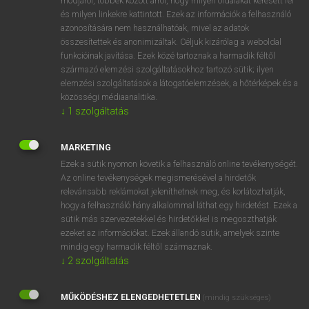
módjáról, többek között arról, hogy milyen oldalakat keresett fel
és milyen linkekre kattintott. Ezek az információk a felhasználó
VAN ELŐFIZETÉSED?
azonosítására nem használhatóak, mivel az adatok
összesítettek és anonimizáltak. Céljuk kizárólag a weboldal
Van előfizetésem a teljes szócikk megtekintéséhez.
funkcióinak javítása. Ezek közé tartoznak a harmadik féltől
származó elemzési szolgáltatásokhoz tartozó sütik; ilyen
BELÉPÉS
elemzési szolgáltatások a látogatóelemzések, a hőtérképek és a
közösségi médiaanalitika.
↓
1
szolgáltatás
MARKETING
Ezek a sütik nyomon követik a felhasználó online tevékenységét.
Az online tevékenységek megismerésével a hirdetők
NINCS ELŐFIZETÉSED?
relevánsabb reklámokat jeleníthetnek meg, és korlátozhatják,
Nincs regisztrációm és előfizetésem. A szótár 2 órás,
hogy a felhasználó hány alkalommal láthat egy hirdetést. Ezek a
díjmentes próbaverziójának elindításához regisztrálok és
sütik más szervezetekkel és hirdetőkkel is megoszthatják
belépek
.
ezeket az információkat. Ezek állandó sütik, amelyek szinte
mindig egy harmadik féltől származnak.
↓
2
szolgáltatás
REGISZTRÁCIÓ
MŰKÖDÉSHEZ ELENGEDHETETLEN
(mindig szükséges)