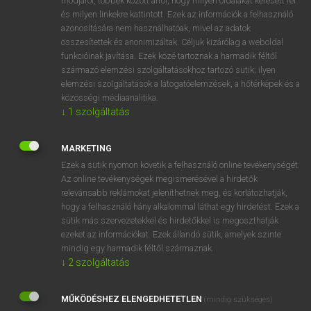
módjáról, többek között arról, hogy milyen oldalakat keresett fel
és milyen linkekre kattintott. Ezek az információk a felhasználó
VAN ELŐFIZETÉSED?
azonosítására nem használhatóak, mivel az adatok
összesítettek és anonimizáltak. Céljuk kizárólag a weboldal
Van előfizetésem a teljes szócikk megtekintéséhez.
funkcióinak javítása. Ezek közé tartoznak a harmadik féltől
származó elemzési szolgáltatásokhoz tartozó sütik; ilyen
BELÉPÉS
elemzési szolgáltatások a látogatóelemzések, a hőtérképek és a
közösségi médiaanalitika.
↓
1
szolgáltatás
MARKETING
Ezek a sütik nyomon követik a felhasználó online tevékenységét.
Az online tevékenységek megismerésével a hirdetők
NINCS ELŐFIZETÉSED?
relevánsabb reklámokat jeleníthetnek meg, és korlátozhatják,
Nincs regisztrációm és előfizetésem. A szótár 2 órás,
hogy a felhasználó hány alkalommal láthat egy hirdetést. Ezek a
díjmentes próbaverziójának elindításához regisztrálok és
sütik más szervezetekkel és hirdetőkkel is megoszthatják
belépek
.
ezeket az információkat. Ezek állandó sütik, amelyek szinte
mindig egy harmadik féltől származnak.
↓
2
szolgáltatás
REGISZTRÁCIÓ
MŰKÖDÉSHEZ ELENGEDHETETLEN
(mindig szükséges)