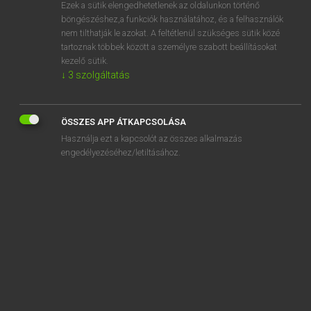
Ezek a sütik elengedhetetlenek az oldalunkon történő
böngészéshez,a funkciók használatához, és a felhasználók
nem tilthatják le azokat. A feltétlenül szükséges sütik közé
Magay Tamás
tartoznak többek között a személyre szabott beállításokat
ANGOL−MAGYAR SZÓTÁR
kezelő sütik.
↓
3
szolgáltatás
Kapcsolódó anyagok
speech synthesizer
ÖSSZES APP ÁTKAPCSOLÁSA
speech therapist
Használja ezt a kapcsolót az összes alkalmazás
speech therapy
engedélyezéséhez/letiltásához.
speechwriter
speed
speedboat
speed bump
speed by
speed camera