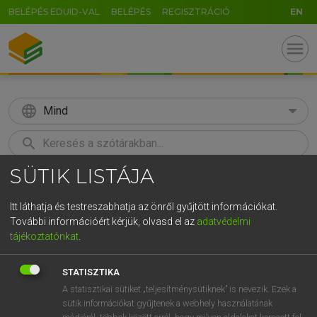
BELÉPÉS EDUID-VAL
BELÉPÉS
REGISZTRÁCIÓ
EN
menu
language
Mind
search
SÜTIK LISTÁJA
GR
KERESÉS
5
6
7
8
9
ö
ü
ó
Itt láthatja és testreszabhatja az önről gyűjtött információkat.
További információért kérjük, olvasd el az
adatvédelmi
r
t
z
u
i
o
p
ő
ú
MAGAY TAMÁS
tájékoztatónkat
.
Angol−magyar szótár
g
h
j
k
l
é
á
ű
Ω
STATISZTIKA
v
b
n
m
,
.
-
AltGr
A statisztikai sütiket „teljesítménysütiknek” is nevezik. Ezek a
sütik információkat gyűjtenek a webhely használatának