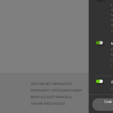
E
m
f
m
f
↓
M
E
f
s
↓
Ö
SZOTAR.NET APPLIKÁCIÓ
EGYÉNI FEL
H
MICROSOFT OFFICE BŐVÍTMÉNY
TANULÓKNA
BEÉPÜLŐ SZÓTÁRMODUL
OKTATÁSI I
Csak 
ONLINE NYELVVIZSGA
VÁLLALATI 