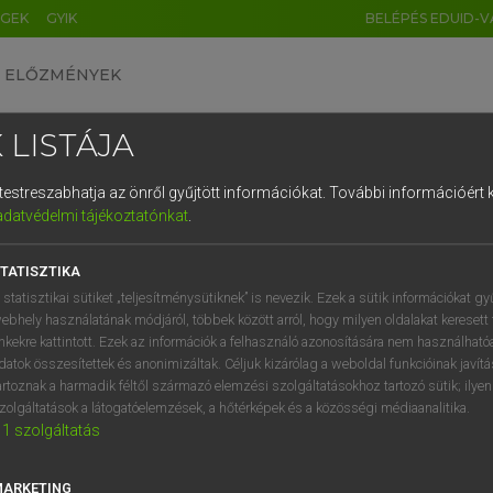
ÉGEK
GYIK
BELÉPÉS EDUID-V
ELŐZMÉNYEK
 LISTÁJA
és testreszabhatja az önről gyűjtött információkat.
További információért k
HU
DE
CN
FR
ES
IT
NL
RU
GR
adatvédelmi tájékoztatónkat
.
 A. PÉTER, VARGA GYÖRGY
1
2
3
4
5
6
7
8
9
yar−angol egyetemes nagyszótár
TATISZTIKA
q
w
e
r
t
z
u
i
 statisztikai sütiket „teljesítménysütiknek” is nevezik. Ezek a sütik információkat gy
ebhely használatának módjáról, többek között arról, hogy milyen oldalakat keresett 
a
s
d
f
g
h
j
k
l
é
inkekre kattintott. Ezek az információk a felhasználó azonosítására nem használható
datok összesítettek és anonimizáltak. Céljuk kizárólag a weboldal funkcióinak javít
í
y
x
c
v
b
n
m
,
.
artoznak a harmadik féltől származó elemzési szolgáltatásokhoz tartozó sütik; ilye
zolgáltatások a látogatóelemzések, a hőtérképek és a közösségi médiaanalitika.
VAN ELŐFIZETÉSED?
NINCS ELŐFIZETÉSED
1
szolgáltatás
előfizetésem a teljes szócikk
Nincs regisztrációm és előfiz
megtekintéséhez.
A szótár 2 órás, díjmente
MARKETING