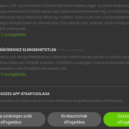
próbaverziójának elindítás
zek a sütik nyomon követik a felhasználó online tevékenységét. Az online tevékeny
BELÉPÉS
regisztrálok és
belépek
.
egismerésével a hirdetők relevánsabb reklámokat jeleníthetnek meg, és korlátozhat
elhasználó hány alkalommal láthat egy hirdetést. Ezek a sütik más szervezetekkel és
egoszthatják ezeket az információkat. Ezek állandó sütik, amelyek szinte mindig 
REGISZTRÁCIÓ
éltől származnak.
2
szolgáltatás
ŰKÖDÉSHEZ ELENGEDHETETLEN
(mindig szükséges)
zek a sütik elengedhetetlenek az oldalunkon történő böngészéshez,a funkciók hasz
elhasználók nem tilthatják le azokat. A feltétlenül szükséges sütik közé tartoznak t
zemélyre szabott beállításokat kezelő sütik.
3
szolgáltatás
SSZES APP ÁTKAPCSOLÁSA
HASZNÁLÓKNAK
SÚGÓ
asználja ezt a kapcsolót az összes alkalmazás engedélyezéséhez/letiltásához.
K
RÓLUNK
NTÉZMÉNYEKNEK
ELÉRHETŐSÉG
a szükséges sütik
Kiválasztottak
Összes
MEGOLDÁSOK
SÜTI BEÁLLÍTÁSOK
elfogadása
elfogadása
elfog