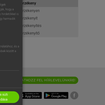
érzékeny
ához
ségek
ják, hogy a
érzékenyen
 hirdetőkkel is
érzékenyít
egy harmadik
érzékenyítés
érzékenyítő
nálatához, és a
öbbek között a
IRATKOZZ FEL HÍRLEVELÜNKRE!
 süti
adása