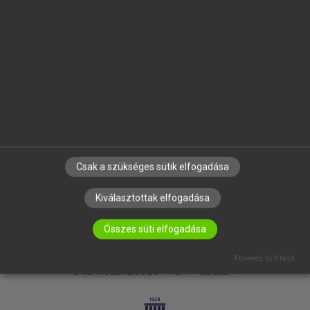
OKTATÁSI INTÉZMÉNYEKNEK
VÁLLALATI MEGOLDÁSOK
SÚGÓ
RÓLUNK
ELÉRHETŐSÉG
SÜTI BEÁLLÍTÁSOK
IRATKOZZ FEL HÍRLEVELÜNKRE!
Csak a szükséges sütik elfogadása
Kiválasztottak elfogadása
Összes süti elfogadása
Powered by Klaro!
LICENCSZERZŐDÉS
ADATVÉDELEM