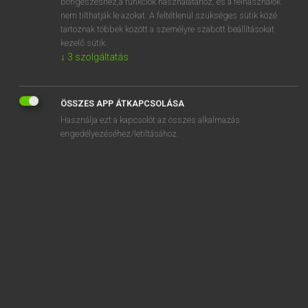
sool
böngészéshez,a funkciók használatához, és a felhasználók
nem tilthatják le azokat. A feltétlenül szükséges sütik közé
soon
tartoznak többek között a személyre szabott beállításokat
kezelő sütik.
soot
↓
3
szolgáltatás
soothe
soother
ÖSSZES APP ÁTKAPCSOLÁSA
soothing
Használja ezt a kapcsolót az összes alkalmazás
engedélyezéséhez/letiltásához.
SZOTAR.NET APPLIKÁCIÓ
MICROSOFT OFFICE BŐVÍTMÉNY
BEÉPÜLŐ SZÓTÁRMODUL
ONLINE NYELVVIZSGA
EGYÉNI FELHASZNÁLÓKNAK
TANULÓKNAK