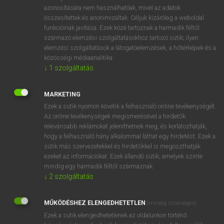
azonosítására nem használhatóak, mivel az adatok
hsz
soon
nemsokára
összesítettek és anonimizáltak. Céljuk kizárólag a weboldal
hamar
funkcióinak javítása. Ezek közé tartoznak a harmadik féltől
származó elemzési szolgáltatásokhoz tartozó sütik; ilyen
korán
elemzési szolgáltatások a látogatóelemzések, a hőtérképek és a
hamarosan
közösségi médiaanalitika.
csakhamar
↓
1
szolgáltatás
MARKETING
⚲ soon
keresése szótárainkban
Ezek a sütik nyomon követik a felhasználó online tevékenységét.
Az online tevékenységek megismerésével a hirdetők
relevánsabb reklámokat jeleníthetnek meg, és korlátozhatják,
hogy a felhasználó hány alkalommal láthat egy hirdetést. Ezek a
sütik más szervezetekkel és hirdetőkkel is megoszthatják
DÍJMENTES ANGOL SZÓTÁR
ezeket az információkat. Ezek állandó sütik, amelyek szinte
mindig egy harmadik féltől származnak.
sonority
↓
2
szolgáltatás
sonorous
MŰKÖDÉSHEZ ELENGEDHETETLEN
(mindig szükséges)
sonsy
Ezek a sütik elengedhetetlenek az oldalunkon történő