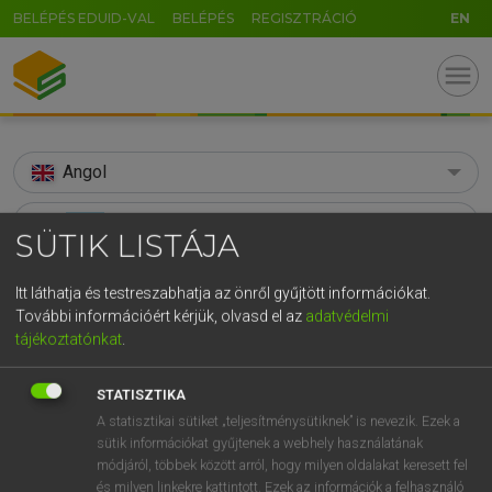
BELÉPÉS EDUID-VAL
BELÉPÉS
REGISZTRÁCIÓ
EN
menu
Angol
search
SÜTIK LISTÁJA
GR
KERESÉS
Itt láthatja és testreszabhatja az önről gyűjtött információkat.
5
6
7
8
9
ö
ü
ó
További információért kérjük, olvasd el az
adatvédelmi
TALÁLATOK
223 ms (279 db)
tájékoztatónkat
.
r
t
z
u
i
o
p
ő
ú
soon
soon
g
h
j
k
l
é
á
ű
Ω
STATISZTIKA
Díjmentes angol szótár
Angol−magyar egyetemes nagyszótár
A statisztikai sütiket „teljesítménysütiknek” is nevezik. Ezek a
v
b
n
m
,
.
-
AltGr
sütik információkat gyűjtenek a webhely használatának
módjáról, többek között arról, hogy milyen oldalakat keresett fel
Díjmentes angol szótár
arrow_forward_ios
és milyen linkekre kattintott. Ezek az információk a felhasználó