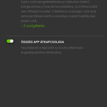
Ezek a sütik elengedhetetlenek az oldalunkon történő
böngészéshez,a funkciók használatához, és a felhasználók
nem tilthatják le azokat. A feltétlenül szükséges sütik közé
Magay Tamás
tartoznak többek között a személyre szabott beállításokat
MAGYAR−ANGOL SZÓTÁR
kezelő sütik.
↓
3
szolgáltatás
Kapcsolódó anyagok
légiveszély
ÖSSZES APP ÁTKAPCSOLÁSA
legjava
Használja ezt a kapcsolót az összes alkalmazás
legjobb
engedélyezéséhez/letiltásához.
legjobban
legjobbkor
légkalapács
legkésőbb
legkevésbé
legkevesebb