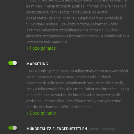
módjáról, többek között arról, hogy milyen oldalakat keresett fel
és milyen linkekre kattintott. Ezek az információk a felhasználó
VAN ELŐFIZETÉSED?
azonosítására nem használhatóak, mivel az adatok
összesítettek és anonimizáltak. Céljuk kizárólag a weboldal
Van előfizetésem a teljes szócikk megtekintéséhez.
funkcióinak javítása. Ezek közé tartoznak a harmadik féltől
származó elemzési szolgáltatásokhoz tartozó sütik; ilyen
BELÉPÉS
elemzési szolgáltatások a látogatóelemzések, a hőtérképek és a
közösségi médiaanalitika.
↓
1
szolgáltatás
MARKETING
Ezek a sütik nyomon követik a felhasználó online tevékenységét.
Az online tevékenységek megismerésével a hirdetők
NINCS ELŐFIZETÉSED?
relevánsabb reklámokat jeleníthetnek meg, és korlátozhatják,
Nincs regisztrációm és előfizetésem. A szótár 2 órás,
hogy a felhasználó hány alkalommal láthat egy hirdetést. Ezek a
díjmentes próbaverziójának elindításához regisztrálok és
sütik más szervezetekkel és hirdetőkkel is megoszthatják
belépek
.
ezeket az információkat. Ezek állandó sütik, amelyek szinte
mindig egy harmadik féltől származnak.
↓
2
szolgáltatás
REGISZTRÁCIÓ
MŰKÖDÉSHEZ ELENGEDHETETLEN
(mindig szükséges)