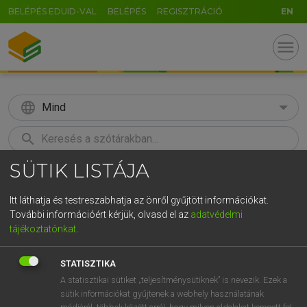
BELÉPÉS EDUID-VAL
BELÉPÉS
REGISZTRÁCIÓ
EN
menu
language
Mind
search
SÜTIK LISTÁJA
GR
KERESÉS
5
6
7
8
9
ö
ü
ó
Itt láthatja és testreszabhatja az önről gyűjtött információkat.
További információért kérjük, olvasd el az
adatvédelmi
r
t
z
u
i
o
p
ő
ú
MAGAY TAMÁS
tájékoztatónkat
.
Magyar−angol szótár
g
h
j
k
l
é
á
ű
Ω
STATISZTIKA
v
b
n
m
,
.
-
AltGr
A statisztikai sütiket „teljesítménysütiknek” is nevezik. Ezek a
sütik információkat gyűjtenek a webhely használatának