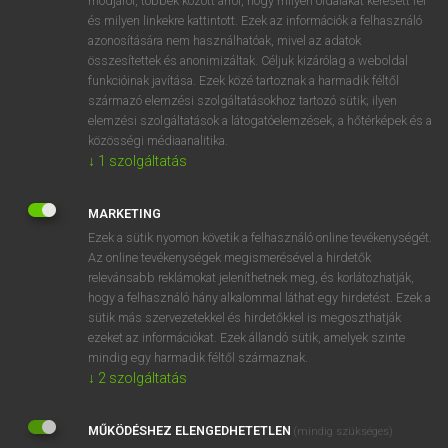
módjáról, többek között arról, hogy milyen oldalakat keresett fel
és milyen linkekre kattintott. Ezek az információk a felhasználó
VAN ELŐFIZETÉSED?
azonosítására nem használhatóak, mivel az adatok
összesítettek és anonimizáltak. Céljuk kizárólag a weboldal
Van előfizetésem a teljes szócikk megtekintéséhez.
funkcióinak javítása. Ezek közé tartoznak a harmadik féltől
származó elemzési szolgáltatásokhoz tartozó sütik; ilyen
BELÉPÉS
elemzési szolgáltatások a látogatóelemzések, a hőtérképek és a
közösségi médiaanalitika.
↓
1
szolgáltatás
MARKETING
Ezek a sütik nyomon követik a felhasználó online tevékenységét.
Az online tevékenységek megismerésével a hirdetők
NINCS ELŐFIZETÉSED?
relevánsabb reklámokat jeleníthetnek meg, és korlátozhatják,
Nincs regisztrációm és előfizetésem. A szótár 2 órás,
hogy a felhasználó hány alkalommal láthat egy hirdetést. Ezek a
díjmentes próbaverziójának elindításához regisztrálok és
sütik más szervezetekkel és hirdetőkkel is megoszthatják
belépek
.
ezeket az információkat. Ezek állandó sütik, amelyek szinte
mindig egy harmadik féltől származnak.
↓
2
szolgáltatás
REGISZTRÁCIÓ
MŰKÖDÉSHEZ ELENGEDHETETLEN
(mindig szükséges)