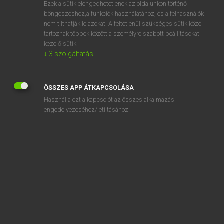
Ezek a sütik elengedhetetlenek az oldalunkon történő
böngészéshez,a funkciók használatához, és a felhasználók
nem tilthatják le azokat. A feltétlenül szükséges sütik közé
Lázár A. Péter, Varga György
tartoznak többek között a személyre szabott beállításokat
ANGOL−MAGYAR EGYETEMES NAGYSZÓTÁR
kezelő sütik.
↓
3
szolgáltatás
Kapcsolódó anyagok
push off
ÖSSZES APP ÁTKAPCSOLÁSA
push-off
Használja ezt a kapcsolót az összes alkalmazás
push on
engedélyezéséhez/letiltásához.
pushout
push out
pushover
push over
push pin
push plate