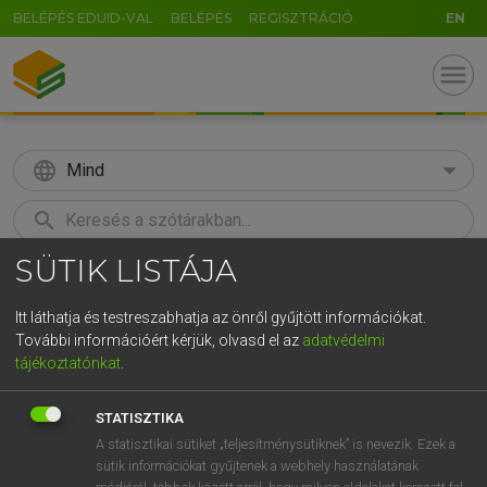
BELÉPÉS EDUID-VAL
BELÉPÉS
REGISZTRÁCIÓ
EN
menu
language
Mind
search
SÜTIK LISTÁJA
GR
KERESÉS
5
6
7
8
9
ö
ü
ó
Itt láthatja és testreszabhatja az önről gyűjtött információkat.
További információért kérjük, olvasd el az
adatvédelmi
r
t
z
u
i
o
p
ő
ú
LÁZÁR A. PÉTER, VARGA GYÖRGY
tájékoztatónkat
.
Angol−magyar egyetemes nagyszótár
g
h
j
k
l
é
á
ű
Ω
STATISZTIKA
v
b
n
m
,
.
-
AltGr
A statisztikai sütiket „teljesítménysütiknek” is nevezik. Ezek a
sütik információkat gyűjtenek a webhely használatának