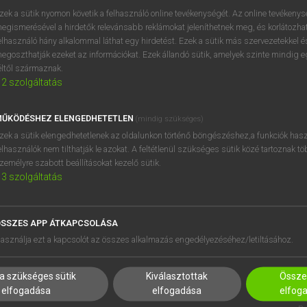
próbaverziójának elindítás
zek a sütik nyomon követik a felhasználó online tevékenységét. Az online tevékeny
BELÉPÉS
regisztrálok és
belépek
.
egismerésével a hirdetők relevánsabb reklámokat jeleníthetnek meg, és korlátozhat
elhasználó hány alkalommal láthat egy hirdetést. Ezek a sütik más szervezetekkel és
egoszthatják ezeket az információkat. Ezek állandó sütik, amelyek szinte mindig 
REGISZTRÁCIÓ
éltől származnak.
2
szolgáltatás
ŰKÖDÉSHEZ ELENGEDHETETLEN
(mindig szükséges)
zek a sütik elengedhetetlenek az oldalunkon történő böngészéshez,a funkciók hasz
elhasználók nem tilthatják le azokat. A feltétlenül szükséges sütik közé tartoznak t
zemélyre szabott beállításokat kezelő sütik.
3
szolgáltatás
SSZES APP ÁTKAPCSOLÁSA
HASZNÁLÓKNAK
SÚGÓ
asználja ezt a kapcsolót az összes alkalmazás engedélyezéséhez/letiltásához.
K
RÓLUNK
NTÉZMÉNYEKNEK
ELÉRHETŐSÉG
a szükséges sütik
Kiválasztottak
Összes
MEGOLDÁSOK
SÜTI BEÁLLÍTÁSOK
elfogadása
elfogadása
elfog