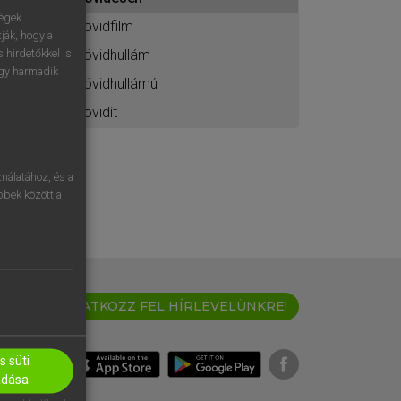
ához
ségek
rövidfilm
ják, hogy a
rövidhullám
 hirdetőkkel is
egy harmadik
rövidhullámú
rövidít
nálatához, és a
öbbek között a
IRATKOZZ FEL HÍRLEVELÜNKRE!
 süti
adása