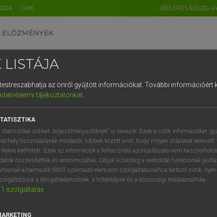
ÉGEK
GYIK
BELÉPÉS EDUID-V
ELŐZMÉNYEK
 LISTÁJA
és testreszabhatja az önről gyűjtött információkat.
További információért k
HU
DE
CN
FR
ES
IT
NL
RU
GR
adatvédelmi tájékoztatónkat
.
Y TAMÁS
1
2
3
4
5
6
7
8
9
ar−angol szótár
TATISZTIKA
q
w
e
r
t
z
u
i
 statisztikai sütiket „teljesítménysütiknek” is nevezik. Ezek a sütik információkat gy
ebhely használatának módjáról, többek között arról, hogy milyen oldalakat keresett 
a
s
d
f
g
h
j
k
l
é
inkekre kattintott. Ezek az információk a felhasználó azonosítására nem használható
datok összesítettek és anonimizáltak. Céljuk kizárólag a weboldal funkcióinak javít
í
y
x
c
v
b
n
m
,
.
artoznak a harmadik féltől származó elemzési szolgáltatásokhoz tartozó sütik; ilye
zolgáltatások a látogatóelemzések, a hőtérképek és a közösségi médiaanalitika.
VAN ELŐFIZETÉSED?
NINCS ELŐFIZETÉSED
1
szolgáltatás
előfizetésem a teljes szócikk
Nincs regisztrációm és előfiz
megtekintéséhez.
A szótár 2 órás, díjmente
MARKETING