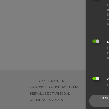
E
m
f
m
f
↓
M
E
f
s
↓
Ö
SZOTAR.NET APPLIKÁCIÓ
EGYÉNI FEL
H
MICROSOFT OFFICE BŐVÍTMÉNY
TANULÓKNA
BEÉPÜLŐ SZÓTÁRMODUL
OKTATÁSI I
Csak 
ONLINE NYELVVIZSGA
VÁLLALATI 