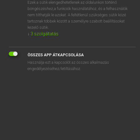
Ezek a sütik elengedhetetlenek az oldalunkon történő
böngészéshez,a funkciók használatához, és a felhasználók
nem tilthatják le azokat. A feltétlenül szükséges sütik közé
Lázár A. Péter, Varga György
tartoznak többek között a személyre szabott beállításokat
ANGOL−MAGYAR EGYETEMES NAGYSZÓTÁR
kezelő sütik.
↓
3
szolgáltatás
Kapcsolódó anyagok
gesture-controlled
ÖSSZES APP ÁTKAPCSOLÁSA
gesture politics
Használja ezt a kapcsolót az összes alkalmazás
gesundheit
engedélyezéséhez/letiltásához.
get
get about
get above
get across
get ahead
get along