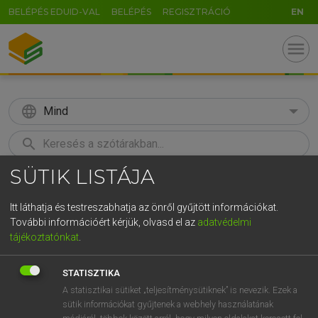
BELÉPÉS EDUID-VAL
BELÉPÉS
REGISZTRÁCIÓ
EN
menu
language
Mind
search
SÜTIK LISTÁJA
GR
KERESÉS
5
6
7
8
9
ö
ü
ó
Itt láthatja és testreszabhatja az önről gyűjtött információkat.
További információért kérjük, olvasd el az
adatvédelmi
r
t
z
u
i
o
p
ő
ú
LÁZÁR A. PÉTER, VARGA GYÖRGY
tájékoztatónkat
.
Angol−magyar egyetemes nagyszótár
g
h
j
k
l
é
á
ű
Ω
STATISZTIKA
v
b
n
m
,
.
-
AltGr
A statisztikai sütiket „teljesítménysütiknek” is nevezik. Ezek a
sütik információkat gyűjtenek a webhely használatának