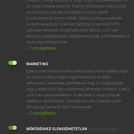
módjáról, többek között arról, hogy milyen oldalakat keresett fel
és milyen linkekre kattintott. Ezek az információk a felhasználó
VAN ELŐFIZETÉSED?
azonosítására nem használhatóak, mivel az adatok
összesítettek és anonimizáltak. Céljuk kizárólag a weboldal
Van előfizetésem a teljes szócikk megtekintéséhez.
funkcióinak javítása. Ezek közé tartoznak a harmadik féltől
származó elemzési szolgáltatásokhoz tartozó sütik; ilyen
BELÉPÉS
elemzési szolgáltatások a látogatóelemzések, a hőtérképek és a
közösségi médiaanalitika.
↓
1
szolgáltatás
MARKETING
Ezek a sütik nyomon követik a felhasználó online tevékenységét.
Az online tevékenységek megismerésével a hirdetők
NINCS ELŐFIZETÉSED?
relevánsabb reklámokat jeleníthetnek meg, és korlátozhatják,
Nincs regisztrációm és előfizetésem. A szótár 2 órás,
hogy a felhasználó hány alkalommal láthat egy hirdetést. Ezek a
díjmentes próbaverziójának elindításához regisztrálok és
sütik más szervezetekkel és hirdetőkkel is megoszthatják
belépek
.
ezeket az információkat. Ezek állandó sütik, amelyek szinte
mindig egy harmadik féltől származnak.
↓
2
szolgáltatás
REGISZTRÁCIÓ
MŰKÖDÉSHEZ ELENGEDHETETLEN
(mindig szükséges)