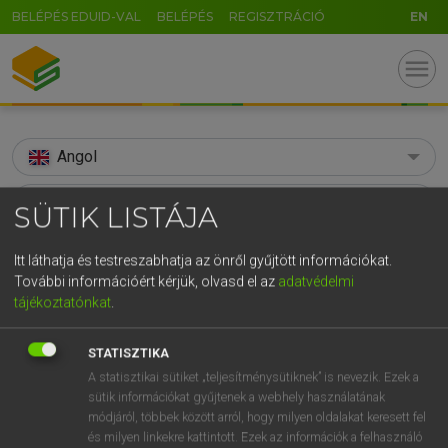
BELÉPÉS EDUID-VAL
BELÉPÉS
REGISZTRÁCIÓ
EN
menu
Angol
search
SÜTIK LISTÁJA
GR
KERESÉS
Itt láthatja és testreszabhatja az önről gyűjtött információkat.
5
6
7
8
9
ö
ü
ó
További információért kérjük, olvasd el az
adatvédelmi
TALÁLATOK
187 ms (144 db)
tájékoztatónkat
.
r
t
z
u
i
o
p
ő
ú
snapping
snap
snapp
g
h
j
k
l
é
á
ű
Ω
STATISZTIKA
Díjmentes angol szótár
Díjmentes angol szótár
Angol−m
A statisztikai sütiket „teljesítménysütiknek” is nevezik. Ezek a
v
b
n
m
,
.
-
AltGr
sütik információkat gyűjtenek a webhely használatának
módjáról, többek között arról, hogy milyen oldalakat keresett fel
Díjmentes angol szótár
arrow_forward_ios
és milyen linkekre kattintott. Ezek az információk a felhasználó