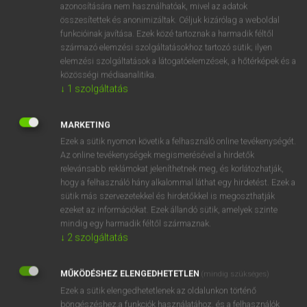
azonosítására nem használhatóak, mivel az adatok
mn
snapping
harapós
összesítettek és anonimizáltak. Céljuk kizárólag a weboldal
funkcióinak javítása. Ezek közé tartoznak a harmadik féltől
fn
csattog(tat)ás
származó elemzési szolgáltatásokhoz tartozó sütik; ilyen
→
ige
(Infinitive)
snap
elemzési szolgáltatások a látogatóelemzések, a hőtérképek és a
közösségi médiaanalitika.
↓
1
szolgáltatás
⚲ snapping
keresése szótárainkban
MARKETING
Ezek a sütik nyomon követik a felhasználó online tevékenységét.
Az online tevékenységek megismerésével a hirdetők
relevánsabb reklámokat jeleníthetnek meg, és korlátozhatják,
DÍJMENTES ANGOL SZÓTÁR
hogy a felhasználó hány alkalommal láthat egy hirdetést. Ezek a
sütik más szervezetekkel és hirdetőkkel is megoszthatják
snap off
ezeket az információkat. Ezek állandó sütik, amelyek szinte
snap out
mindig egy harmadik féltől származnak.
↓
2
szolgáltatás
snapper
snappily
MŰKÖDÉSHEZ ELENGEDHETETLEN
(mindig szükséges)
snapping
Ezek a sütik elengedhetetlenek az oldalunkon történő
böngészéshez,a funkciók használatához, és a felhasználók