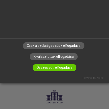
SÚGÓ
RÓLUNK
ELÉRHETŐSÉG
SÜTI BEÁLLÍTÁSOK
IRATKOZZ FEL HÍRLEVELÜNKRE!
Csak a szükséges sütik elfogadása
Kiválasztottak elfogadása
Összes süti elfogadása
Powered by Klaro!
LICENCSZERZŐDÉS
ADATVÉDELEM