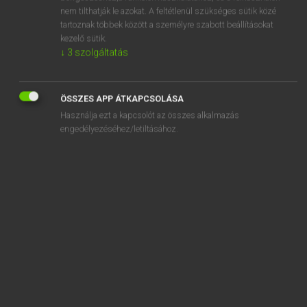
snapping turtle
nem tilthatják le azokat. A feltétlenül szükséges sütik közé
snappish
tartoznak többek között a személyre szabott beállításokat
kezelő sütik.
snappy
↓
3
szolgáltatás
snapshot
ÖSSZES APP ÁTKAPCSOLÁSA
Használja ezt a kapcsolót az összes alkalmazás
engedélyezéséhez/letiltásához.
SZOTAR.NET APPLIKÁCIÓ
MICROSOFT OFFICE BŐVÍTMÉNY
BEÉPÜLŐ SZÓTÁRMODUL
ONLINE NYELVVIZSGA
EGYÉNI FELHASZNÁLÓKNAK
TANULÓKNAK
OKTATÁSI INTÉZMÉNYEKNEK
VÁLLALATI MEGOLDÁSOK