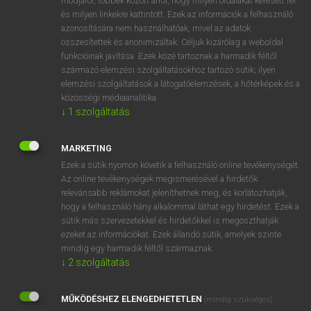
módjáról, többek között arról, hogy milyen oldalakat keresett fel
és milyen linkekre kattintott. Ezek az információk a felhasználó
VAN ELŐFIZETÉSED?
azonosítására nem használhatóak, mivel az adatok
összesítettek és anonimizáltak. Céljuk kizárólag a weboldal
Van előfizetésem a teljes szócikk megtekintéséhez.
funkcióinak javítása. Ezek közé tartoznak a harmadik féltől
származó elemzési szolgáltatásokhoz tartozó sütik; ilyen
BELÉPÉS
elemzési szolgáltatások a látogatóelemzések, a hőtérképek és a
közösségi médiaanalitika.
↓
1
szolgáltatás
MARKETING
Ezek a sütik nyomon követik a felhasználó online tevékenységét.
Az online tevékenységek megismerésével a hirdetők
NINCS ELŐFIZETÉSED?
relevánsabb reklámokat jeleníthetnek meg, és korlátozhatják,
Nincs regisztrációm és előfizetésem. A szótár 2 órás,
hogy a felhasználó hány alkalommal láthat egy hirdetést. Ezek a
díjmentes próbaverziójának elindításához regisztrálok és
sütik más szervezetekkel és hirdetőkkel is megoszthatják
belépek
.
ezeket az információkat. Ezek állandó sütik, amelyek szinte
mindig egy harmadik féltől származnak.
↓
2
szolgáltatás
REGISZTRÁCIÓ
MŰKÖDÉSHEZ ELENGEDHETETLEN
(mindig szükséges)