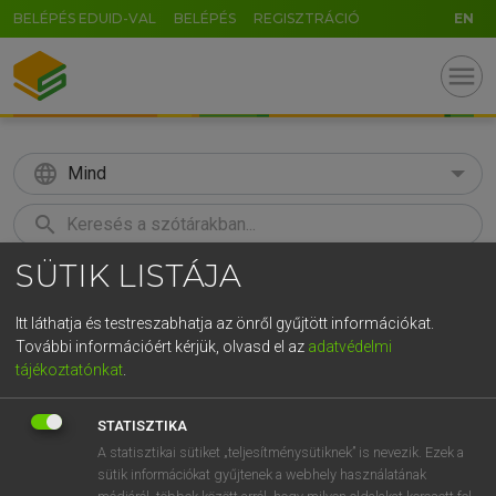
BELÉPÉS EDUID-VAL
BELÉPÉS
REGISZTRÁCIÓ
EN
menu
language
Mind
search
SÜTIK LISTÁJA
GR
KERESÉS
5
6
7
8
9
ö
ü
ó
Itt láthatja és testreszabhatja az önről gyűjtött információkat.
További információért kérjük, olvasd el az
adatvédelmi
r
t
z
u
i
o
p
ő
ú
LÁZÁR A. PÉTER, VARGA GYÖRGY
tájékoztatónkat
.
Magyar−angol egyetemes nagyszótár
g
h
j
k
l
é
á
ű
Ω
STATISZTIKA
v
b
n
m
,
.
-
AltGr
A statisztikai sütiket „teljesítménysütiknek” is nevezik. Ezek a
sütik információkat gyűjtenek a webhely használatának