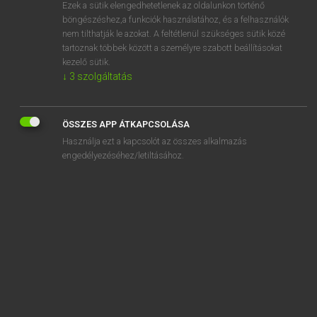
Ezek a sütik elengedhetetlenek az oldalunkon történő
böngészéshez,a funkciók használatához, és a felhasználók
nem tilthatják le azokat. A feltétlenül szükséges sütik közé
Lázár A. Péter, Varga György
tartoznak többek között a személyre szabott beállításokat
MAGYAR−ANGOL EGYETEMES NAGYSZÓTÁR
kezelő sütik.
↓
3
szolgáltatás
Kapcsolódó anyagok
letöltés
ÖSSZES APP ÁTKAPCSOLÁSA
letöltésvezérlő
Használja ezt a kapcsolót az összes alkalmazás
letölthető
engedélyezéséhez/letiltásához.
letölthetőség
letör
letöredezik
letörik
letörleszt
letöröl