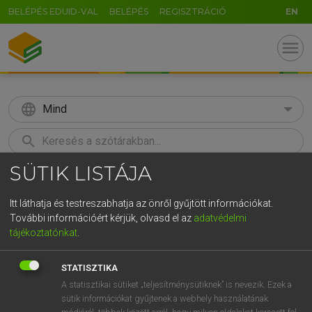
BELÉPÉS EDUID-VAL
BELÉPÉS
REGISZTRÁCIÓ
EN
menu
language
Mind
search
SÜTIK LISTÁJA
U
GR
KERESÉS
5
6
7
8
9
ö
ü
ó
Itt láthatja és testreszabhatja az önről gyűjtött információkat.
További információért kérjük, olvasd el az
adatvédelmi
r
t
z
u
i
o
p
ő
ú
MAGAY TAMÁS
tájékoztatónkat
.
Magyar−angol szótár
g
h
j
k
l
é
á
ű
Ω
STATISZTIKA
c
v
b
n
m
,
.
-
AltGr
A statisztikai sütiket „teljesítménysütiknek” is nevezik. Ezek a
sütik információkat gyűjtenek a webhely használatának