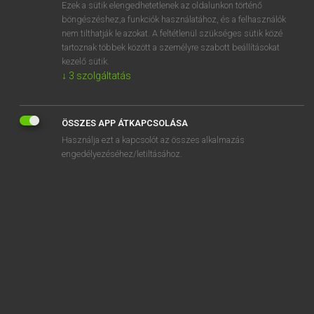
Ezek a sütik elengedhetetlenek az oldalunkon történő
böngészéshez,a funkciók használatához, és a felhasználók
nem tilthatják le azokat. A feltétlenül szükséges sütik közé
Magay Tamás
tartoznak többek között a személyre szabott beállításokat
MAGYAR−ANGOL SZÓTÁR
kezelő sütik.
↓
3
szolgáltatás
Kapcsolódó anyagok
odajön
ÖSSZES APP ÁTKAPCSOLÁSA
odajut
Használja ezt a kapcsolót az összes alkalmazás
odajuttat
engedélyezéséhez/letiltásához.
odakacsint
odakap
odaken
odakerül
odakiált
odakinn