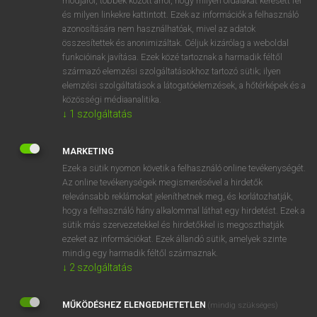
módjáról, többek között arról, hogy milyen oldalakat keresett fel
és milyen linkekre kattintott. Ezek az információk a felhasználó
VAN ELŐFIZETÉSED?
azonosítására nem használhatóak, mivel az adatok
összesítettek és anonimizáltak. Céljuk kizárólag a weboldal
Van előfizetésem a teljes szócikk megtekintéséhez.
funkcióinak javítása. Ezek közé tartoznak a harmadik féltől
származó elemzési szolgáltatásokhoz tartozó sütik; ilyen
BELÉPÉS
elemzési szolgáltatások a látogatóelemzések, a hőtérképek és a
közösségi médiaanalitika.
↓
1
szolgáltatás
MARKETING
Ezek a sütik nyomon követik a felhasználó online tevékenységét.
Az online tevékenységek megismerésével a hirdetők
NINCS ELŐFIZETÉSED?
relevánsabb reklámokat jeleníthetnek meg, és korlátozhatják,
Nincs regisztrációm és előfizetésem. A szótár 2 órás,
hogy a felhasználó hány alkalommal láthat egy hirdetést. Ezek a
díjmentes próbaverziójának elindításához regisztrálok és
sütik más szervezetekkel és hirdetőkkel is megoszthatják
belépek
.
ezeket az információkat. Ezek állandó sütik, amelyek szinte
mindig egy harmadik féltől származnak.
↓
2
szolgáltatás
REGISZTRÁCIÓ
MŰKÖDÉSHEZ ELENGEDHETETLEN
(mindig szükséges)