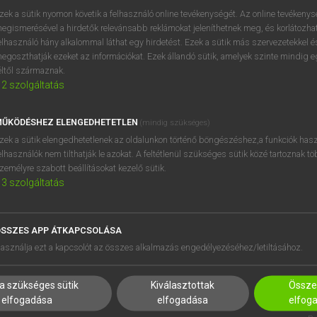
próbaverziójának elindítás
zek a sütik nyomon követik a felhasználó online tevékenységét. Az online tevékeny
BELÉPÉS
regisztrálok és
belépek
.
egismerésével a hirdetők relevánsabb reklámokat jeleníthetnek meg, és korlátozhat
elhasználó hány alkalommal láthat egy hirdetést. Ezek a sütik más szervezetekkel és
egoszthatják ezeket az információkat. Ezek állandó sütik, amelyek szinte mindig 
REGISZTRÁCIÓ
éltől származnak.
2
szolgáltatás
ŰKÖDÉSHEZ ELENGEDHETETLEN
(mindig szükséges)
zek a sütik elengedhetetlenek az oldalunkon történő böngészéshez,a funkciók hasz
elhasználók nem tilthatják le azokat. A feltétlenül szükséges sütik közé tartoznak t
zemélyre szabott beállításokat kezelő sütik.
3
szolgáltatás
SSZES APP ÁTKAPCSOLÁSA
HASZNÁLÓKNAK
SÚGÓ
asználja ezt a kapcsolót az összes alkalmazás engedélyezéséhez/letiltásához.
K
RÓLUNK
NTÉZMÉNYEKNEK
ELÉRHETŐSÉG
a szükséges sütik
Kiválasztottak
Összes
MEGOLDÁSOK
SÜTI BEÁLLÍTÁSOK
elfogadása
elfogadása
elfog