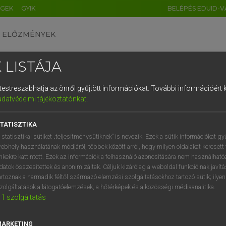
ÉGEK
GYIK
BELÉPÉS EDUID-V
ELŐZMÉNYEK
 LISTÁJA
és testreszabhatja az önről gyűjtött információkat.
További információért k
HU
DE
CN
FR
ES
IT
NL
RU
GR
adatvédelmi tájékoztatónkat
.
 A. PÉTER, VARGA GYÖRGY
1
2
3
4
5
6
7
8
9
yar−angol egyetemes nagyszótár
TATISZTIKA
q
w
e
r
t
z
u
i
 statisztikai sütiket „teljesítménysütiknek” is nevezik. Ezek a sütik információkat gy
ebhely használatának módjáról, többek között arról, hogy milyen oldalakat keresett 
a
s
d
f
g
h
j
k
l
é
inkekre kattintott. Ezek az információk a felhasználó azonosítására nem használható
datok összesítettek és anonimizáltak. Céljuk kizárólag a weboldal funkcióinak javít
í
y
x
c
v
b
n
m
,
.
artoznak a harmadik féltől származó elemzési szolgáltatásokhoz tartozó sütik; ilye
zolgáltatások a látogatóelemzések, a hőtérképek és a közösségi médiaanalitika.
VAN ELŐFIZETÉSED?
NINCS ELŐFIZETÉSED
1
szolgáltatás
előfizetésem a teljes szócikk
Nincs regisztrációm és előfiz
megtekintéséhez.
A szótár 2 órás, díjmente
MARKETING