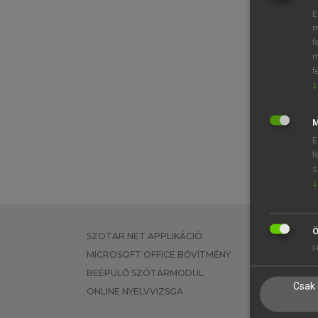
E
m
f
m
f
↓
M
E
f
s
↓
Ö
SZOTAR.NET APPLIKÁCIÓ
EGYÉNI FEL
H
MICROSOFT OFFICE BŐVÍTMÉNY
TANULÓKNA
BEÉPÜLŐ SZÓTÁRMODUL
OKTATÁSI I
Csak 
ONLINE NYELVVIZSGA
VÁLLALATI 