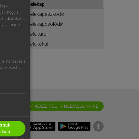
belekap
ához
ségek
ják, hogy a
belekapaszkodik
 hirdetőkkel is
belekapcsolódik
egy harmadik
belekarol
belekékül
nálatához, és a
öbbek között a
IRATKOZZ FEL HÍRLEVELÜNKRE!
 süti
adása