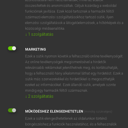
összesítettek és anonimizáltak. Céljuk kizárólag a weboldal
funkcióinak javítása. Ezek közé tartoznak a harmadik féltől
⚲ snappish
keresése szótárainkban
származó elemzési szolgáltatásokhoz tartozó sütik; ilyen
elemzési szolgáltatások a látogatóelemzések, a hőtérképek és a
közösségi médiaanalitika.
↓
1
szolgáltatás
DÍJMENTES ANGOL SZÓTÁR
MARKETING
snapper
Ezek a sütik nyomon követik a felhasználó online tevékenységét.
Az online tevékenységek megismerésével a hirdetők
snappily
relevánsabb reklámokat jeleníthetnek meg, és korlátozhatják,
hogy a felhasználó hány alkalommal láthat egy hirdetést. Ezek a
snapping
sütik más szervezetekkel és hirdetőkkel is megoszthatják
snapping turtle
ezeket az információkat. Ezek állandó sütik, amelyek szinte
mindig egy harmadik féltől származnak.
snappish
↓
2
szolgáltatás
snappy
snapshot
MŰKÖDÉSHEZ ELENGEDHETETLEN
(mindig szükséges)
Ezek a sütik elengedhetetlenek az oldalunkon történő
snap-switch
böngészéshez,a funkciók használatához, és a felhasználók