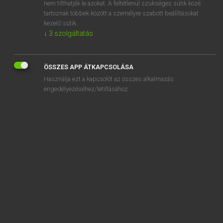
snapsz
nem tilthatják le azokat. A feltétlenül szükséges sütik közé
tartoznak többek között a személyre szabott beállításokat
kezelő sütik.
↓
3
szolgáltatás
SZOTAR.NET APPLIKÁCIÓ
ÖSSZES APP ÁTKAPCSOLÁSA
MICROSOFT OFFICE BŐVÍTMÉNY
Használja ezt a kapcsolót az összes alkalmazás
BEÉPÜLŐ SZÓTÁRMODUL
engedélyezéséhez/letiltásához.
ONLINE NYELVVIZSGA
EGYÉNI FELHASZNÁLÓKNAK
TANULÓKNAK
OKTATÁSI INTÉZMÉNYEKNEK
VÁLLALATI MEGOLDÁSOK
SÚGÓ
RÓLUNK
ELÉRHETŐSÉG