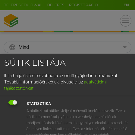
BELÉPÉS EDUID-VAL
BELÉPÉS
REGISZTRÁCIÓ
EN
menu
language
Mind
SÜTIK LISTÁJA
search
GR
KERESÉS
Itt láthatja és testreszabhatja az önről gyűjtött információkat.
További információért kérjük, olvasd el az
adatvédelmi
5
6
7
8
9
ö
ü
ó
tájékoztatónkat
.
r
t
z
u
i
o
p
ő
ú
Díjmentes angol szótár
STATISZTIKA
g
h
j
k
l
é
á
ű
Ω
A statisztikai sütiket „teljesítménysütiknek” is nevezik. Ezek a
mn
snappish
harapós
sütik információkat gyűjtenek a webhely használatának
v
b
n
m
,
.
-
AltGr
csípős
módjáról, többek között arról, hogy milyen oldalakat keresett fel
pattogó
és milyen linkekre kattintott. Ezek az információk a felhasználó
azonosítására nem használhatóak, mivel az adatok