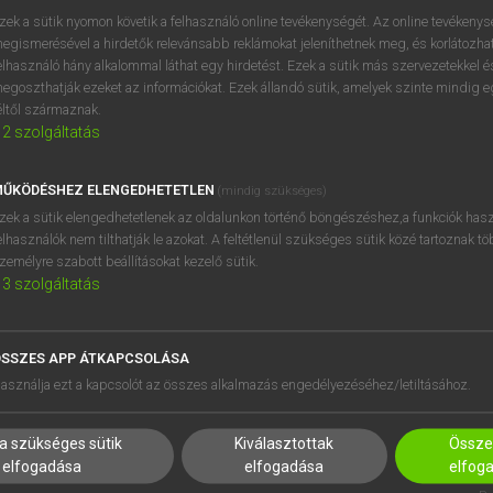
próbaverziójának elindítás
zek a sütik nyomon követik a felhasználó online tevékenységét. Az online tevékeny
BELÉPÉS
regisztrálok és
belépek
.
egismerésével a hirdetők relevánsabb reklámokat jeleníthetnek meg, és korlátozhat
elhasználó hány alkalommal láthat egy hirdetést. Ezek a sütik más szervezetekkel és
egoszthatják ezeket az információkat. Ezek állandó sütik, amelyek szinte mindig 
REGISZTRÁCIÓ
éltől származnak.
2
szolgáltatás
ŰKÖDÉSHEZ ELENGEDHETETLEN
(mindig szükséges)
zek a sütik elengedhetetlenek az oldalunkon történő böngészéshez,a funkciók hasz
elhasználók nem tilthatják le azokat. A feltétlenül szükséges sütik közé tartoznak t
zemélyre szabott beállításokat kezelő sütik.
3
szolgáltatás
SSZES APP ÁTKAPCSOLÁSA
HASZNÁLÓKNAK
SÚGÓ
asználja ezt a kapcsolót az összes alkalmazás engedélyezéséhez/letiltásához.
K
RÓLUNK
NTÉZMÉNYEKNEK
ELÉRHETŐSÉG
a szükséges sütik
Kiválasztottak
Összes
MEGOLDÁSOK
SÜTI BEÁLLÍTÁSOK
elfogadása
elfogadása
elfog