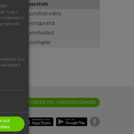
gyorsfotó
ához
ségek
ják, hogy a
gyorsfőző edény
 hirdetőkkel is
gyorsgurulóút
egy harmadik
gyorshadtest
gyorshajtás
nálatához, és a
öbbek között a
IRATKOZZ FEL HÍRLEVELÜNKRE!
 süti
adása