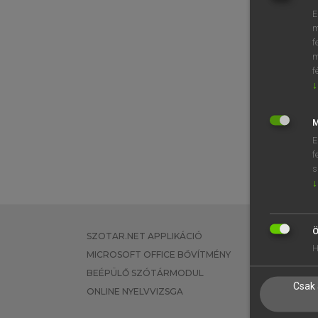
E
m
f
m
f
↓
M
E
f
s
↓
Ö
SZOTAR.NET APPLIKÁCIÓ
EGYÉNI FEL
H
MICROSOFT OFFICE BŐVÍTMÉNY
TANULÓKNA
BEÉPÜLŐ SZÓTÁRMODUL
OKTATÁSI I
Csak 
ONLINE NYELVVIZSGA
VÁLLALATI 