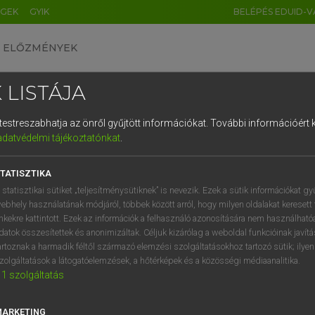
ÉGEK
GYIK
BELÉPÉS EDUID-V
ELŐZMÉNYEK
 LISTÁJA
és testreszabhatja az önről gyűjtött információkat.
További információért k
HU
DE
CN
FR
ES
IT
NL
RU
GR
adatvédelmi tájékoztatónkat
.
 A. PÉTER, VARGA GYÖRGY
1
2
3
4
5
6
7
8
9
yar−angol egyetemes nagyszótár
TATISZTIKA
q
w
e
r
t
z
u
i
 statisztikai sütiket „teljesítménysütiknek” is nevezik. Ezek a sütik információkat gy
ebhely használatának módjáról, többek között arról, hogy milyen oldalakat keresett 
a
s
d
f
g
h
j
k
l
é
inkekre kattintott. Ezek az információk a felhasználó azonosítására nem használható
datok összesítettek és anonimizáltak. Céljuk kizárólag a weboldal funkcióinak javít
í
y
x
c
v
b
n
m
,
.
artoznak a harmadik féltől származó elemzési szolgáltatásokhoz tartozó sütik; ilye
zolgáltatások a látogatóelemzések, a hőtérképek és a közösségi médiaanalitika.
VAN ELŐFIZETÉSED?
NINCS ELŐFIZETÉSED
1
szolgáltatás
előfizetésem a teljes szócikk
Nincs regisztrációm és előfiz
megtekintéséhez.
A szótár 2 órás, díjmente
MARKETING