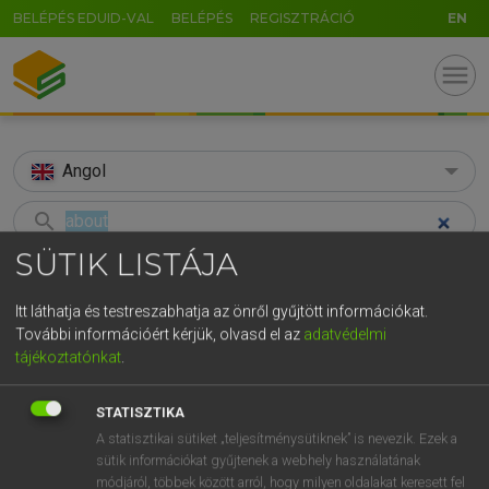
BELÉPÉS EDUID-VAL
BELÉPÉS
REGISZTRÁCIÓ
EN
menu
Angol
search
SÜTIK LISTÁJA
GR
KERESÉS
5
6
7
8
9
ö
ü
ó
Itt láthatja és testreszabhatja az önről gyűjtött információkat.
TALÁLATOK
263 ms (332 db)
További információért kérjük, olvasd el az
adatvédelmi
r
t
z
u
i
o
p
ő
ú
tájékoztatónkat
.
about
about
g
h
j
k
l
é
á
ű
Ω
Díjmentes angol szótár
Angol−magyar egyetemes nagyszótár
STATISZTIKA
v
b
n
m
,
.
-
AltGr
A statisztikai sütiket „teljesítménysütiknek” is nevezik. Ezek a
sütik információkat gyűjtenek a webhely használatának
Díjmentes angol szótár
arrow_forward_ios
módjáról, többek között arról, hogy milyen oldalakat keresett fel