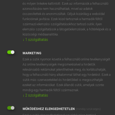
és milyen linkekre kattintott. Ezek az információk a felhasználó
hsz
about
mindenfelé
azonosítására nem használhatóak, mivel az adatok
körülbelül
összesítettek és anonimizáltak. Céljuk kizárólag a weboldal
funkcióinak javítása. Ezek közé tartoznak a harmadik féltől
összevissza
származó elemzési szolgáltatásokhoz tartozó sütik; ilyen
közel
elemzési szolgáltatások a látogatóelemzések, a hőtérképek és a
közösségi médiaanalitika.
körül
↓
1
szolgáltatás
mintegy
elölj
(vk, vm) felől
MARKETING
közel vmhez
Ezek a sütik nyomon követik a felhasználó online tevékenységét.
után
Az online tevékenységek megismerésével a hirdetők
körülbelül
relevánsabb reklámokat jeleníthetnek meg, és korlátozhatják,
hogy a felhasználó hány alkalommal láthat egy hirdetést. Ezek a
cirka
sütik más szervezetekkel és hirdetőkkel is megoszthatják
vmi/vki körül
ezeket az információkat. Ezek állandó sütik, amelyek szinte
mindig egy harmadik féltől származnak.
↓
2
szolgáltatás
⚲ about
keresése szótárainkban
MŰKÖDÉSHEZ ELENGEDHETETLEN
(mindig szükséges)