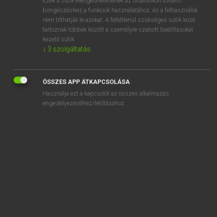
Ezek a sütik elengedhetetlenek az oldalunkon történő
böngészéshez,a funkciók használatához, és a felhasználók
nem tilthatják le azokat. A feltétlenül szükséges sütik közé
DÍJMENTES ANGOL SZÓTÁR
tartoznak többek között a személyre szabott beállításokat
kezelő sütik.
abortusz
↓
3
szolgáltatás
abortuszklinika
aboulia
ÖSSZES APP ÁTKAPCSOLÁSA
abound
Használja ezt a kapcsolót az összes alkalmazás
engedélyezéséhez/letiltásához.
about
about-face
about-turn
above
above-board