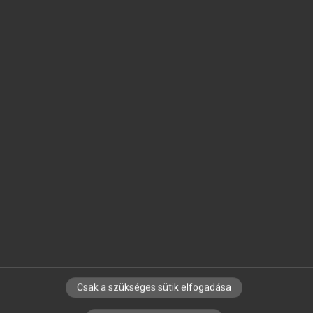
SZOTAR.NET APPLIKÁCIÓ
MICROSOFT OFFICE BŐVÍTMÉNY
BEÉPÜLŐ SZÓTÁRMODUL
ONLINE NYELVVIZSGA
EGYÉNI FELHASZNÁLÓKNAK
TANULÓKNAK
OKTATÁSI INTÉZMÉNYEKNEK
VÁLLALATI MEGOLDÁSOK
SÚGÓ
RÓLUNK
ELÉRHETŐSÉG
SÜTI BEÁLLÍTÁSOK
Csak a szükséges sütik elfogadása
IRATKOZZ FEL HÍRLEVELÜNKRE!