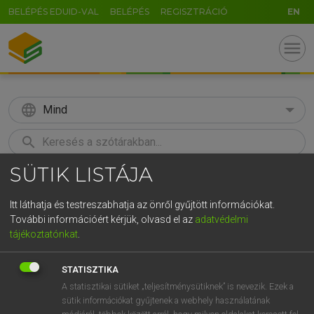
BELÉPÉS EDUID-VAL
BELÉPÉS
REGISZTRÁCIÓ
EN
menu
language
Mind
search
SÜTIK LISTÁJA
GR
KERESÉS
5
6
7
8
9
ö
ü
ó
Itt láthatja és testreszabhatja az önről gyűjtött információkat.
További információért kérjük, olvasd el az
adatvédelmi
r
t
z
u
i
o
p
ő
ú
MAGAY TAMÁS
tájékoztatónkat
.
Magyar−angol szótár
g
h
j
k
l
é
á
ű
Ω
STATISZTIKA
v
b
n
m
,
.
-
AltGr
A statisztikai sütiket „teljesítménysütiknek” is nevezik. Ezek a
sütik információkat gyűjtenek a webhely használatának