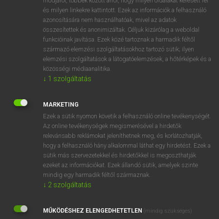
módjáról, többek között arról, hogy milyen oldalakat keresett fel
és milyen linkekre kattintott. Ezek az információk a felhasználó
VAN ELŐFIZETÉSED?
azonosítására nem használhatóak, mivel az adatok
összesítettek és anonimizáltak. Céljuk kizárólag a weboldal
Van előfizetésem a teljes szócikk megtekintéséhez.
funkcióinak javítása. Ezek közé tartoznak a harmadik féltől
származó elemzési szolgáltatásokhoz tartozó sütik; ilyen
BELÉPÉS
elemzési szolgáltatások a látogatóelemzések, a hőtérképek és a
közösségi médiaanalitika.
↓
1
szolgáltatás
MARKETING
Ezek a sütik nyomon követik a felhasználó online tevékenységét.
Az online tevékenységek megismerésével a hirdetők
NINCS ELŐFIZETÉSED?
relevánsabb reklámokat jeleníthetnek meg, és korlátozhatják,
Nincs regisztrációm és előfizetésem. A szótár 2 órás,
hogy a felhasználó hány alkalommal láthat egy hirdetést. Ezek a
díjmentes próbaverziójának elindításához regisztrálok és
sütik más szervezetekkel és hirdetőkkel is megoszthatják
belépek
.
ezeket az információkat. Ezek állandó sütik, amelyek szinte
mindig egy harmadik féltől származnak.
↓
2
szolgáltatás
REGISZTRÁCIÓ
MŰKÖDÉSHEZ ELENGEDHETETLEN
(mindig szükséges)