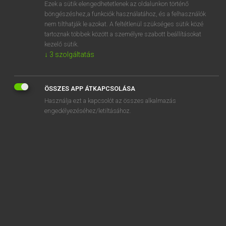
Ezek a sütik elengedhetetlenek az oldalunkon történő
böngészéshez,a funkciók használatához, és a felhasználók
nem tilthatják le azokat. A feltétlenül szükséges sütik közé
Magay Tamás
tartoznak többek között a személyre szabott beállításokat
MAGYAR−ANGOL SZÓTÁR
kezelő sütik.
↓
3
szolgáltatás
Kapcsolódó anyagok
alakú
ÖSSZES APP ÁTKAPCSOLÁSA
alakul
Használja ezt a kapcsolót az összes alkalmazás
alakulás
engedélyezéséhez/letiltásához.
alakulat
alakuló
alakváltozás
alakváltozat
alakvas
alakzat