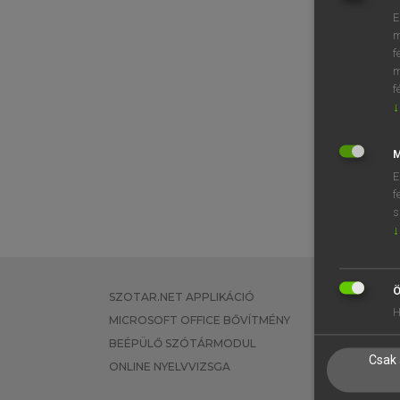
E
m
f
m
f
↓
M
E
f
s
↓
Ö
SZOTAR.NET APPLIKÁCIÓ
EGYÉNI FEL
H
MICROSOFT OFFICE BŐVÍTMÉNY
TANULÓKNA
BEÉPÜLŐ SZÓTÁRMODUL
OKTATÁSI I
Csak 
ONLINE NYELVVIZSGA
VÁLLALATI 