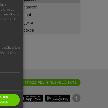
ához
ségek
aggasztó
ják, hogy a
aggat
 hirdetőkkel is
egy harmadik
aggkor
aggkori
nálatához, és a
öbbek között a
IRATKOZZ FEL HÍRLEVELÜNKRE!
 süti
adása