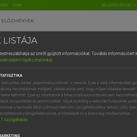
ÉGEK
GYIK
BELÉPÉS EDUID-V
ELŐZMÉNYEK
 LISTÁJA
és testreszabhatja az önről gyűjtött információkat.
További információért k
HU
DE
CN
FR
ES
IT
NL
RU
GR
adatvédelmi tájékoztatónkat
.
Y TAMÁS
1
2
3
4
5
6
7
8
9
ar−angol szótár
TATISZTIKA
q
w
e
r
t
z
u
i
 statisztikai sütiket „teljesítménysütiknek” is nevezik. Ezek a sütik információkat gy
ebhely használatának módjáról, többek között arról, hogy milyen oldalakat keresett 
a
s
d
f
g
h
j
k
l
é
inkekre kattintott. Ezek az információk a felhasználó azonosítására nem használható
datok összesítettek és anonimizáltak. Céljuk kizárólag a weboldal funkcióinak javít
í
y
x
c
v
b
n
m
,
.
artoznak a harmadik féltől származó elemzési szolgáltatásokhoz tartozó sütik; ilye
zolgáltatások a látogatóelemzések, a hőtérképek és a közösségi médiaanalitika.
VAN ELŐFIZETÉSED?
NINCS ELŐFIZETÉSED
1
szolgáltatás
előfizetésem a teljes szócikk
Nincs regisztrációm és előfiz
megtekintéséhez.
A szótár 2 órás, díjmente
MARKETING