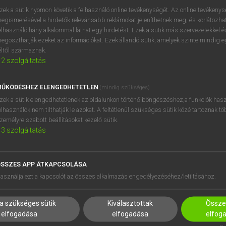
próbaverziójának elindítás
zek a sütik nyomon követik a felhasználó online tevékenységét. Az online tevékeny
BELÉPÉS
regisztrálok és
belépek
.
egismerésével a hirdetők relevánsabb reklámokat jeleníthetnek meg, és korlátozhat
elhasználó hány alkalommal láthat egy hirdetést. Ezek a sütik más szervezetekkel és
egoszthatják ezeket az információkat. Ezek állandó sütik, amelyek szinte mindig 
REGISZTRÁCIÓ
éltől származnak.
2
szolgáltatás
ŰKÖDÉSHEZ ELENGEDHETETLEN
(mindig szükséges)
zek a sütik elengedhetetlenek az oldalunkon történő böngészéshez,a funkciók hasz
elhasználók nem tilthatják le azokat. A feltétlenül szükséges sütik közé tartoznak t
zemélyre szabott beállításokat kezelő sütik.
3
szolgáltatás
SSZES APP ÁTKAPCSOLÁSA
HASZNÁLÓKNAK
SÚGÓ
asználja ezt a kapcsolót az összes alkalmazás engedélyezéséhez/letiltásához.
K
RÓLUNK
NTÉZMÉNYEKNEK
ELÉRHETŐSÉG
a szükséges sütik
Kiválasztottak
Összes
MEGOLDÁSOK
SÜTI BEÁLLÍTÁSOK
elfogadása
elfogadása
elfog