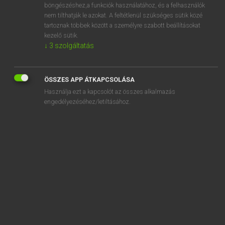
böngészéshez,a funkciók használatához, és a felhasználók
abortuszklinika
nem tilthatják le azokat. A feltétlenül szükséges sütik közé
tartoznak többek között a személyre szabott beállításokat
aboulia
kezelő sütik.
abound
↓
3
szolgáltatás
about
about-face
ÖSSZES APP ÁTKAPCSOLÁSA
about-turn
Használja ezt a kapcsolót az összes alkalmazás
engedélyezéséhez/letiltásához.
above
above-board
SZOTAR.NET APPLIKÁCIÓ
MICROSOFT OFFICE BŐVÍTMÉNY
BEÉPÜLŐ SZÓTÁRMODUL
ONLINE NYELVVIZSGA