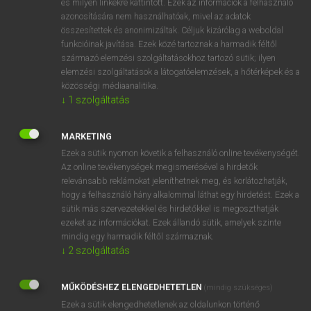
és milyen linkekre kattintott. Ezek az információk a felhasználó
közel
azonosítására nem használhatóak, mivel az adatok
körül
összesítettek és anonimizáltak. Céljuk kizárólag a weboldal
mintegy
funkcióinak javítása. Ezek közé tartoznak a harmadik féltől
származó elemzési szolgáltatásokhoz tartozó sütik; ilyen
elölj
(vk, vm) felől
elemzési szolgáltatások a látogatóelemzések, a hőtérképek és a
közel vmhez
közösségi médiaanalitika.
után
↓
1
szolgáltatás
körülbelül
cirka
MARKETING
vmi/vki körül
Ezek a sütik nyomon követik a felhasználó online tevékenységét.
Az online tevékenységek megismerésével a hirdetők
relevánsabb reklámokat jeleníthetnek meg, és korlátozhatják,
hogy a felhasználó hány alkalommal láthat egy hirdetést. Ezek a
⚲ about
keresése szótárainkban
sütik más szervezetekkel és hirdetőkkel is megoszthatják
ezeket az információkat. Ezek állandó sütik, amelyek szinte
mindig egy harmadik féltől származnak.
↓
2
szolgáltatás
DÍJMENTES ANGOL SZÓTÁR
MŰKÖDÉSHEZ ELENGEDHETETLEN
(mindig szükséges)
abortusz
Ezek a sütik elengedhetetlenek az oldalunkon történő