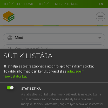
BELÉPÉS EDUID-VAL
BELÉPÉS
REGISZTRÁCIÓ
EN
menu
language
Mind
search
SÜTIK LISTÁJA
GR
KERESÉS
5
6
7
8
9
ö
ü
ó
Itt láthatja és testreszabhatja az önről gyűjtött információkat.
További információért kérjük, olvasd el az
adatvédelmi
r
t
z
u
i
o
p
ő
ú
tájékoztatónkat
.
Díjmentes angol szótár
g
h
j
k
l
é
á
ű
Ω
STATISZTIKA
hsz
about
mindenfelé
A statisztikai sütiket „teljesítménysütiknek” is nevezik. Ezek a
v
b
n
m
,
.
-
AltGr
körülbelül
sütik információkat gyűjtenek a webhely használatának
összevissza
módjáról, többek között arról, hogy milyen oldalakat keresett fel