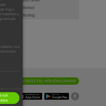
stitch down
ségek
stitched
ják, hogy a
 hirdetőkkel is
stitching
egy harmadik
nálatához, és a
öbbek között a
IRATKOZZ FEL HÍRLEVELÜNKRE!
 süti
adása