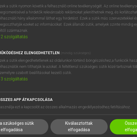
zek a sütik nyomon követik a felhasználó online tevékenységét. Az online tevékeny
egismerésével a hirdetők relevánsabb reklámokat jeleníthetnek meg, és korlátozhat
elhasználó hány alkalommal láthat egy hirdetést. Ezek a sütik más szervezetekkel és
egoszthatják ezeket az információkat. Ezek állandó sütik, amelyek szinte mindig 
éltől származnak.
2
szolgáltatás
ŰKÖDÉSHEZ ELENGEDHETETLEN
(mindig szükséges)
zek a sütik elengedhetetlenek az oldalunkon történő böngészéshez,a funkciók hasz
elhasználók nem tilthatják le azokat. A feltétlenül szükséges sütik közé tartoznak t
zemélyre szabott beállításokat kezelő sütik.
3
szolgáltatás
SSZES APP ÁTKAPCSOLÁSA
HASZNÁLÓKNAK
SÚGÓ
asználja ezt a kapcsolót az összes alkalmazás engedélyezéséhez/letiltásához.
K
RÓLUNK
NTÉZMÉNYEKNEK
ELÉRHETŐSÉG
a szükséges sütik
Kiválasztottak
Összes
MEGOLDÁSOK
SÜTI BEÁLLÍTÁSOK
elfogadása
elfogadása
elfog