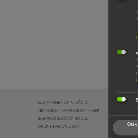
E
m
f
m
f
↓
M
E
f
s
↓
Ö
SZOTAR.NET APPLIKÁCIÓ
EGYÉNI FEL
H
MICROSOFT OFFICE BŐVÍTMÉNY
TANULÓKNA
BEÉPÜLŐ SZÓTÁRMODUL
OKTATÁSI I
Csak 
ONLINE NYELVVIZSGA
VÁLLALATI 