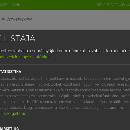
ÉGEK
GYIK
BELÉPÉS EDUID-V
ELŐZMÉNYEK
 LISTÁJA
és testreszabhatja az önről gyűjtött információkat.
További információért k
HU
DE
CN
FR
ES
IT
NL
RU
GR
adatvédelmi tájékoztatónkat
.
entes angol szótár
1
2
3
4
5
6
7
8
9
TATISZTIKA
fn
p
ribillió
q
w
e
r
t
z
u
i
 statisztikai sütiket „teljesítménysütiknek” is nevezik. Ezek a sütik információkat gy
kavarodás
ebhely használatának módjáról, többek között arról, hogy milyen oldalakat keresett 
a
s
d
f
g
h
j
k
l
é
inkekre kattintott. Ezek az információk a felhasználó azonosítására nem használható
izgalom
datok összesítettek és anonimizáltak. Céljuk kizárólag a weboldal funkcióinak javít
í
y
x
c
v
b
n
m
,
.
artoznak a harmadik féltől származó elemzési szolgáltatásokhoz tartozó sütik; ilye
zolgáltatások a látogatóelemzések, a hőtérképek és a közösségi médiaanalitika.
1
szolgáltatás
-up
keresése szótárainkban
MARKETING