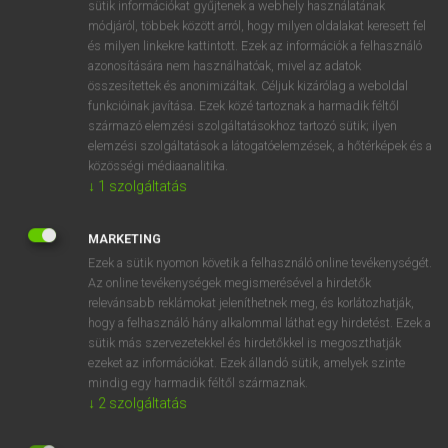
sütik információkat gyűjtenek a webhely használatának
nem reális elvárás, hogy úgy formáld a szavakat, mint egy
módjáról, többek között arról, hogy milyen oldalakat keresett fel
született brit vagy amerikai, de egy
hangos szótár
és milyen linkekre kattintott. Ezek az információk a felhasználó
segítségével sokat javíthatsz a kiejtéseden.
azonosítására nem használhatóak, mivel az adatok
összesítettek és anonimizáltak. Céljuk kizárólag a weboldal
Ezek az innovatív online szótárak ugyanis nem csupán
funkcióinak javítása. Ezek közé tartoznak a harmadik féltől
lefordítják az adott szót a választott nyelvre, de fel is
származó elemzési szolgáltatásokhoz tartozó sütik; ilyen
olvassák neked – méghozzá tökéletes kiejtéssel. Egy
elemzési szolgáltatások a látogatóelemzések, a hőtérképek és a
közösségi médiaanalitika.
német vagy angol hangos szótár akkor is hasznos, ha már
↓
1
szolgáltatás
beszéled a nyelvet, hiszen
ellenőrizheted, hogy mennyire
hasonlít a kiejtésed egy anyanyelvűére.
MARKETING
Ezek a sütik nyomon követik a felhasználó online tevékenységét.
AHÁNY NYELVEN BESZÉLSZ,
Az online tevékenységek megismerésével a hirdetők
ANNYI EMBER VAGY
relevánsabb reklámokat jeleníthetnek meg, és korlátozhatják,
hogy a felhasználó hány alkalommal láthat egy hirdetést. Ezek a
sütik más szervezetekkel és hirdetőkkel is megoszthatják
Hogy egy másik híres történelmi személyt idézzünk: „az
ezeket az információkat. Ezek állandó sütik, amelyek szinte
egynyelvű […] ország gyenge és esendő”. István király
mindig egy harmadik féltől származnak.
intelme ma az egyénekre is igaz. Aki
csak
az
anyanyelvén
↓
2
szolgáltatás
beszél,
jelentős
hátrányba kerül
a munkaerőpiacon, az
oktatásban, a tudományos életben, sőt a kultúrában és az