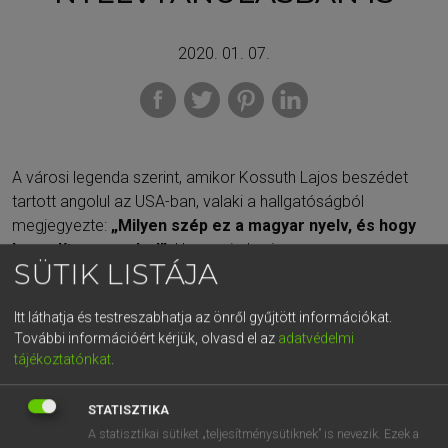
2020. 01. 07.
A városi legenda szerint, amikor Kossuth Lajos beszédet
tartott angolul az USA-ban, valaki a hallgatóságból
megjegyezte:
„Milyen szép ez a magyar nyelv, és hogy
hasonlít az angolra!”.
Hogy mindez igaz-e, vagy sem, nem
SÜTIK LISTÁJA
lényeges. A fontos az, hogy
kizárólag hagyományos
szótárakból
– ahogy Kossuth tette –
nehezen lehet
Itt láthatja és testreszabhatja az önről gyűjtött információkat.
elsajátítani a helyes kiejtést.
További információért kérjük, olvasd el az
adatvédelmi
tájékoztatónkat
.
Márpedig számos nyelv létezik, ahol
a kiejtés a jelentést is
módosítja
. Ez pedig kulcskérdés, ha
meg akarod értetni
magad
egy
állásinterjún,
egy
ösztöndíj kapcsán,
vagy
STATISZTIKA
akkor, ha
külföldi üzleti partnereid
vannak. Természetesen
A statisztikai sütiket „teljesítménysütiknek” is nevezik. Ezek a