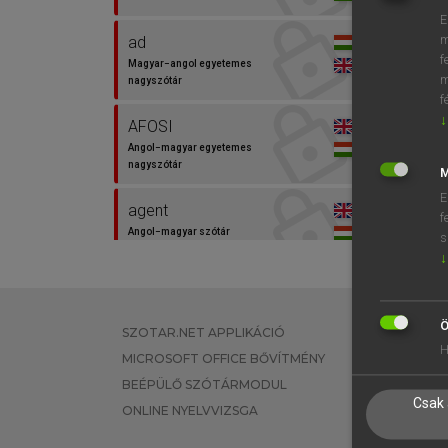
E
m
ad
f
Magyar−angol egyetemes
m
nagyszótár
f
↓
AFOSI
Angol−magyar egyetemes
nagyszótár
M
E
agent
f
Angol−magyar szótár
s
↓
akció
Magyar−angol egyetemes
nagyszótár
Ö
SZOTAR.NET APPLIKÁCIÓ
EGYÉNI FEL
H
MICROSOFT OFFICE BŐVÍTMÉNY
TANULÓKNA
akciócsoport
BEÉPÜLŐ SZÓTÁRMODUL
OKTATÁSI I
Magyar−angol egyetemes
Csak 
nagyszótár
ONLINE NYELVVIZSGA
VÁLLALATI 