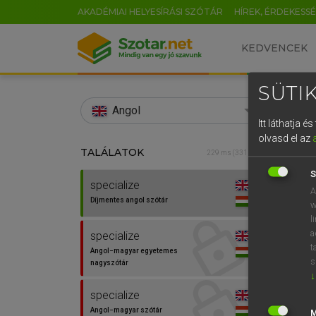
AKADÉMIAI HELYESÍRÁSI SZÓTÁR
HÍREK, ÉRDEKESS
KEDVENCEK
SÜTIK
search
Angol
Itt láthatja 
EN
olvasd el az
TALÁLATOK
Díjm
229 ms (331 db)
0
S
specialize
specia
A
Díjmentes angol szótár
w
l
a
specialize
t
Angol−magyar egyetemes
s
nagyszótár
↓
specialize
Angol−magyar szótár
⚲ spec