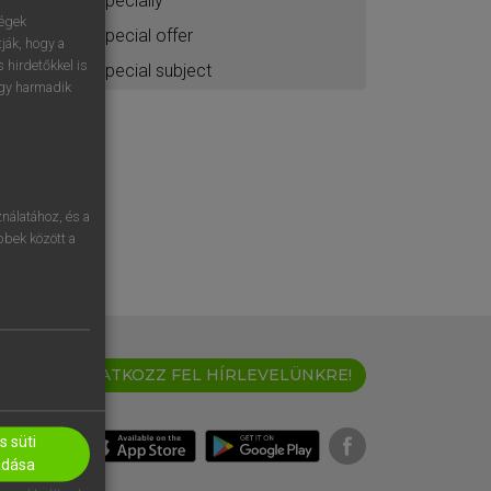
specially
ségek
special offer
ják, hogy a
 hirdetőkkel is
special subject
egy harmadik
nálatához, és a
öbbek között a
IRATKOZZ FEL HÍRLEVELÜNKRE!
 süti
adása