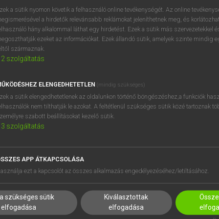
zek a sütik nyomon követik a felhasználó online tevékenységét. Az online tevékeny
egismerésével a hirdetők relevánsabb reklámokat jeleníthetnek meg, és korlátozhat
elhasználó hány alkalommal láthat egy hirdetést. Ezek a sütik más szervezetekkel és
egoszthatják ezeket az információkat. Ezek állandó sütik, amelyek szinte mindig 
éltől származnak.
2
szolgáltatás
ŰKÖDÉSHEZ ELENGEDHETETLEN
(mindig szükséges)
zek a sütik elengedhetetlenek az oldalunkon történő böngészéshez,a funkciók hasz
elhasználók nem tilthatják le azokat. A feltétlenül szükséges sütik közé tartoznak t
zemélyre szabott beállításokat kezelő sütik.
3
szolgáltatás
SSZES APP ÁTKAPCSOLÁSA
HASZNÁLÓKNAK
SÚGÓ
asználja ezt a kapcsolót az összes alkalmazás engedélyezéséhez/letiltásához.
K
RÓLUNK
NTÉZMÉNYEKNEK
ELÉRHETŐSÉG
a szükséges sütik
Kiválasztottak
Összes
MEGOLDÁSOK
SÜTI BEÁLLÍTÁSOK
elfogadása
elfogadása
elfog