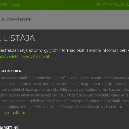
ÉGEK
GYIK
BELÉPÉS EDUID-V
ELŐZMÉNYEK
 LISTÁJA
és testreszabhatja az önről gyűjtött információkat.
További információért k
HU
DE
CN
FR
ES
IT
NL
RU
GR
adatvédelmi tájékoztatónkat
.
entes angol szótár
1
2
3
4
5
6
7
8
9
TATISZTIKA
ige
lize
szakosít
q
w
e
r
t
z
u
i
 statisztikai sütiket „teljesítménysütiknek” is nevezik. Ezek a sütik információkat gy
differenciálódik
ebhely használatának módjáról, többek között arról, hogy milyen oldalakat keresett 
a
s
d
f
g
h
j
k
l
é
inkekre kattintott. Ezek az információk a felhasználó azonosítására nem használható
szakosodik
datok összesítettek és anonimizáltak. Céljuk kizárólag a weboldal funkcióinak javít
elkülönül
í
y
x
c
v
b
n
m
,
.
artoznak a harmadik féltől származó elemzési szolgáltatásokhoz tartozó sütik; ilye
→
ige
(Past)
zolgáltatások a látogatóelemzések, a hőtérképek és a közösségi médiaanalitika.
specialized
1
szolgáltatás
ialize
keresése szótárainkban
MARKETING