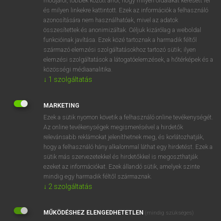
módjáról, többek között arról, hogy milyen oldalakat keresett fel
és milyen linkekre kattintott. Ezek az információk a felhasználó
VAN ELŐFIZETÉSED?
azonosítására nem használhatóak, mivel az adatok
összesítettek és anonimizáltak. Céljuk kizárólag a weboldal
Van előfizetésem a teljes szócikk megtekintéséhez.
funkcióinak javítása. Ezek közé tartoznak a harmadik féltől
származó elemzési szolgáltatásokhoz tartozó sütik; ilyen
BELÉPÉS
elemzési szolgáltatások a látogatóelemzések, a hőtérképek és a
közösségi médiaanalitika.
↓
1
szolgáltatás
MARKETING
Ezek a sütik nyomon követik a felhasználó online tevékenységét.
Az online tevékenységek megismerésével a hirdetők
NINCS ELŐFIZETÉSED?
relevánsabb reklámokat jeleníthetnek meg, és korlátozhatják,
Nincs regisztrációm és előfizetésem. A szótár 2 órás,
hogy a felhasználó hány alkalommal láthat egy hirdetést. Ezek a
díjmentes próbaverziójának elindításához regisztrálok és
sütik más szervezetekkel és hirdetőkkel is megoszthatják
belépek
.
ezeket az információkat. Ezek állandó sütik, amelyek szinte
mindig egy harmadik féltől származnak.
↓
2
szolgáltatás
REGISZTRÁCIÓ
MŰKÖDÉSHEZ ELENGEDHETETLEN
(mindig szükséges)