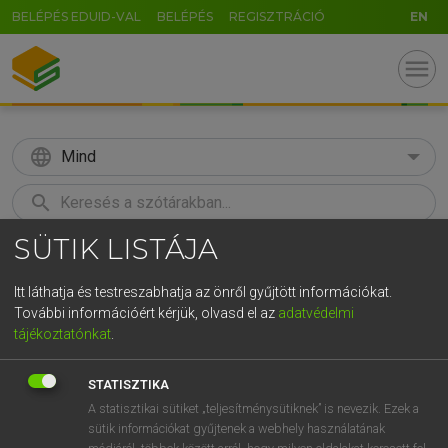
BELÉPÉS EDUID-VAL
BELÉPÉS
REGISZTRÁCIÓ
EN
menu
language
Mind
search
SÜTIK LISTÁJA
GR
KERESÉS
5
6
7
8
9
ö
ü
ó
Itt láthatja és testreszabhatja az önről gyűjtött információkat.
További információért kérjük, olvasd el az
adatvédelmi
r
t
z
u
i
o
p
ő
ú
LÁZÁR A. PÉTER, VARGA GYÖRGY
tájékoztatónkat
.
Magyar−angol egyetemes nagyszótár
g
h
j
k
l
é
á
ű
Ω
STATISZTIKA
v
b
n
m
,
.
-
AltGr
A statisztikai sütiket „teljesítménysütiknek” is nevezik. Ezek a
sütik információkat gyűjtenek a webhely használatának