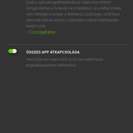
Ezek a sütik elengedhetetlenek az oldalunkon történő
böngészéshez,a funkciók használatához, és a felhasználók
nem tilthatják le azokat. A feltétlenül szükséges sütik közé
Lázár A. Péter, Varga György
tartoznak többek között a személyre szabott beállításokat
MAGYAR−ANGOL EGYETEMES NAGYSZÓTÁR
kezelő sütik.
↓
3
szolgáltatás
Kapcsolódó anyagok
egyfajta
ÖSSZES APP ÁTKAPCSOLÁSA
egyfázisú
Használja ezt a kapcsolót az összes alkalmazás
egyfedelű repülőgép
engedélyezéséhez/letiltásához.
egyfelé
egyféle
egyféleképpen
egyfelől
egyfelvonásos
egyfogatú