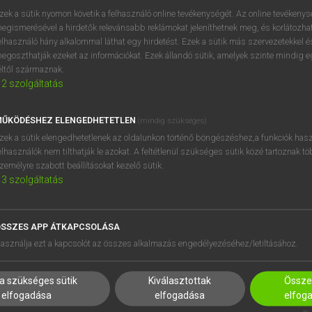
próbaverziójának elindítás
zek a sütik nyomon követik a felhasználó online tevékenységét. Az online tevékeny
BELÉPÉS
regisztrálok és
belépek
.
egismerésével a hirdetők relevánsabb reklámokat jeleníthetnek meg, és korlátozhat
elhasználó hány alkalommal láthat egy hirdetést. Ezek a sütik más szervezetekkel és
egoszthatják ezeket az információkat. Ezek állandó sütik, amelyek szinte mindig 
REGISZTRÁCIÓ
éltől származnak.
2
szolgáltatás
ŰKÖDÉSHEZ ELENGEDHETETLEN
(mindig szükséges)
zek a sütik elengedhetetlenek az oldalunkon történő böngészéshez,a funkciók hasz
elhasználók nem tilthatják le azokat. A feltétlenül szükséges sütik közé tartoznak t
zemélyre szabott beállításokat kezelő sütik.
3
szolgáltatás
SSZES APP ÁTKAPCSOLÁSA
HASZNÁLÓKNAK
SÚGÓ
asználja ezt a kapcsolót az összes alkalmazás engedélyezéséhez/letiltásához.
K
RÓLUNK
NTÉZMÉNYEKNEK
ELÉRHETŐSÉG
a szükséges sütik
Kiválasztottak
Összes
MEGOLDÁSOK
SÜTI BEÁLLÍTÁSOK
elfogadása
elfogadása
elfog