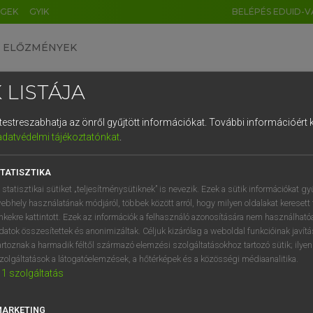
ÉGEK
GYIK
BELÉPÉS EDUID-V
ELŐZMÉNYEK
 LISTÁJA
és testreszabhatja az önről gyűjtött információkat.
További információért k
HU
DE
CN
FR
ES
IT
NL
RU
GR
adatvédelmi tájékoztatónkat
.
Y TAMÁS
1
2
3
4
5
6
7
8
9
ar−angol szótár
TATISZTIKA
q
w
e
r
t
z
u
i
 statisztikai sütiket „teljesítménysütiknek” is nevezik. Ezek a sütik információkat gy
ebhely használatának módjáról, többek között arról, hogy milyen oldalakat keresett 
a
s
d
f
g
h
j
k
l
é
inkekre kattintott. Ezek az információk a felhasználó azonosítására nem használható
datok összesítettek és anonimizáltak. Céljuk kizárólag a weboldal funkcióinak javít
í
y
x
c
v
b
n
m
,
.
artoznak a harmadik féltől származó elemzési szolgáltatásokhoz tartozó sütik; ilye
zolgáltatások a látogatóelemzések, a hőtérképek és a közösségi médiaanalitika.
VAN ELŐFIZETÉSED?
NINCS ELŐFIZETÉSED
1
szolgáltatás
előfizetésem a teljes szócikk
Nincs regisztrációm és előfiz
megtekintéséhez.
A szótár 2 órás, díjmente
MARKETING