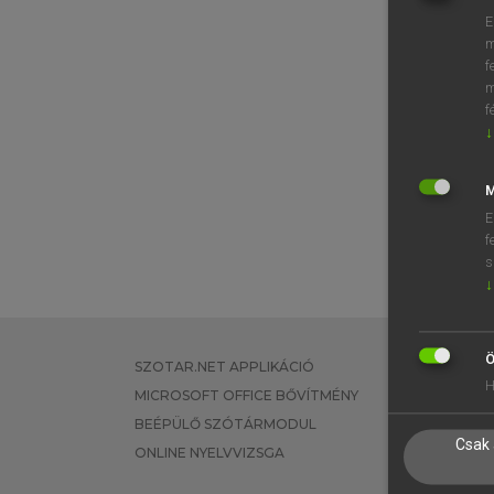
E
m
f
m
f
↓
M
E
f
s
↓
Ö
SZOTAR.NET APPLIKÁCIÓ
EGYÉNI FEL
H
MICROSOFT OFFICE BŐVÍTMÉNY
TANULÓKNA
BEÉPÜLŐ SZÓTÁRMODUL
OKTATÁSI I
Csak 
ONLINE NYELVVIZSGA
VÁLLALATI 