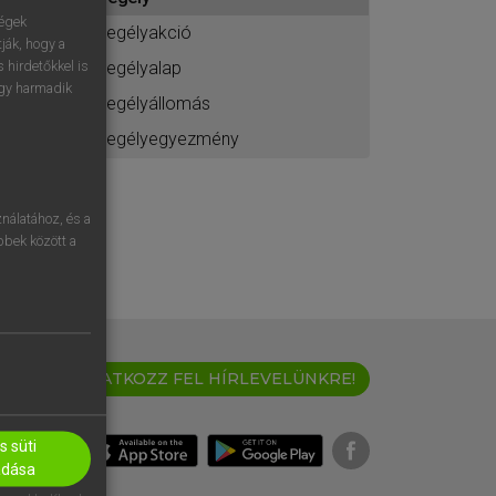
ához
ségek
segélyakció
ják, hogy a
segélyalap
 hirdetőkkel is
egy harmadik
segélyállomás
segélyegyezmény
nálatához, és a
öbbek között a
IRATKOZZ FEL HÍRLEVELÜNKRE!
 süti
adása