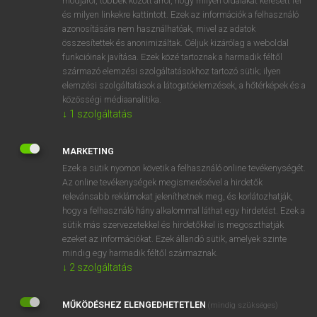
módjáról, többek között arról, hogy milyen oldalakat keresett fel
és milyen linkekre kattintott. Ezek az információk a felhasználó
VAN ELŐFIZETÉSED?
azonosítására nem használhatóak, mivel az adatok
összesítettek és anonimizáltak. Céljuk kizárólag a weboldal
Van előfizetésem a teljes szócikk megtekintéséhez.
funkcióinak javítása. Ezek közé tartoznak a harmadik féltől
származó elemzési szolgáltatásokhoz tartozó sütik; ilyen
BELÉPÉS
elemzési szolgáltatások a látogatóelemzések, a hőtérképek és a
közösségi médiaanalitika.
↓
1
szolgáltatás
MARKETING
Ezek a sütik nyomon követik a felhasználó online tevékenységét.
Az online tevékenységek megismerésével a hirdetők
NINCS ELŐFIZETÉSED?
relevánsabb reklámokat jeleníthetnek meg, és korlátozhatják,
Nincs regisztrációm és előfizetésem. A szótár 2 órás,
hogy a felhasználó hány alkalommal láthat egy hirdetést. Ezek a
díjmentes próbaverziójának elindításához regisztrálok és
sütik más szervezetekkel és hirdetőkkel is megoszthatják
belépek
.
ezeket az információkat. Ezek állandó sütik, amelyek szinte
mindig egy harmadik féltől származnak.
↓
2
szolgáltatás
REGISZTRÁCIÓ
MŰKÖDÉSHEZ ELENGEDHETETLEN
(mindig szükséges)