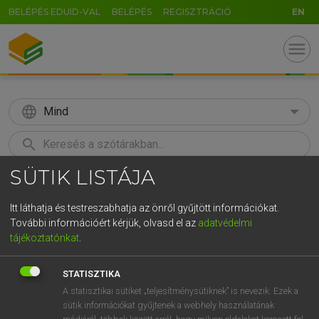
BELÉPÉS EDUID-VAL
BELÉPÉS
REGISZTRÁCIÓ
EN
menu
language
Mind
search
SÜTIK LISTÁJA
GR
KERESÉS
5
6
7
8
9
ö
ü
ó
Itt láthatja és testreszabhatja az önről gyűjtött információkat.
További információért kérjük, olvasd el az
adatvédelmi
r
t
z
u
i
o
p
ő
ú
LÁZÁR A. PÉTER, VARGA GYÖRGY
tájékoztatónkat
.
Magyar−angol egyetemes nagyszótár
g
h
j
k
l
é
á
ű
Ω
STATISZTIKA
v
b
n
m
,
.
-
AltGr
A statisztikai sütiket „teljesítménysütiknek” is nevezik. Ezek a
sütik információkat gyűjtenek a webhely használatának