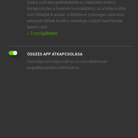
Ezek a sütik elengedhetetlenek az oldalunkon történő
böngészéshez,a funkciók használatához, és a felhasználók
nem tilthatják le azokat. A feltétlenül szükséges sütik közé
Lázár A. Péter, Varga György
tartoznak többek között a személyre szabott beállításokat
MAGYAR−ANGOL EGYETEMES NAGYSZÓTÁR
kezelő sütik.
↓
3
szolgáltatás
Kapcsolódó anyagok
hírcsináló
ÖSSZES APP ÁTKAPCSOLÁSA
hírcsoport
Használja ezt a kapcsolót az összes alkalmazás
hírcsoport-olvasó
engedélyezéséhez/letiltásához.
hirdet
hirdetés
hirdetési
hirdetési anyag
hirdetmény
hirdető