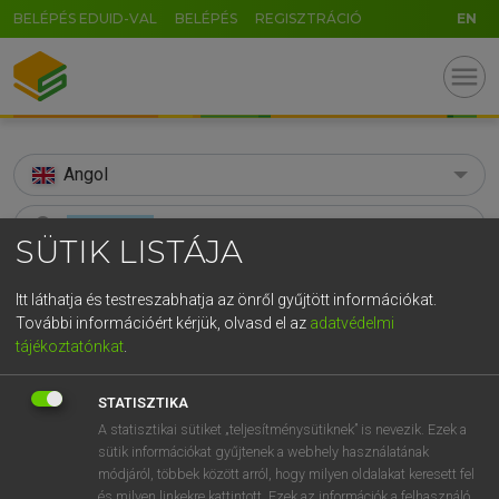
BELÉPÉS EDUID-VAL
BELÉPÉS
REGISZTRÁCIÓ
EN
menu
Angol
search
SÜTIK LISTÁJA
GR
KERESÉS
Itt láthatja és testreszabhatja az önről gyűjtött információkat.
5
6
7
8
9
ö
ü
ó
További információért kérjük, olvasd el az
adatvédelmi
TALÁLATOK
158 ms (119 db)
tájékoztatónkat
.
r
t
z
u
i
o
p
ő
ú
admissible
admissible
g
h
j
k
l
é
á
ű
Ω
Díjmentes angol szótár
STATISZTIKA
Angol−magyar egyetemes nagyszótár
A statisztikai sütiket „teljesítménysütiknek” is nevezik. Ezek a
v
b
n
m
,
.
-
AltGr
sütik információkat gyűjtenek a webhely használatának
módjáról, többek között arról, hogy milyen oldalakat keresett fel
Díjmentes angol szótár
arrow_forward_ios
és milyen linkekre kattintott. Ezek az információk a felhasználó