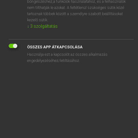
böngészéshez,a funkciók használatához, és a felhasználók
nem tilthatják le azokat. A feltétlenül szükséges sütik közé
admissibility
tartoznak többek között a személyre szabott beállításokat
admissible
kezelő sütik.
↓
3
szolgáltatás
admission
admit
ÖSSZES APP ÁTKAPCSOLÁSA
admittance
Használja ezt a kapcsolót az összes alkalmazás
admitted
engedélyezéséhez/letiltásához.
SZOTAR.NET APPLIKÁCIÓ
MICROSOFT OFFICE BŐVÍTMÉNY
BEÉPÜLŐ SZÓTÁRMODUL
ONLINE NYELVVIZSGA
EGYÉNI FELHASZNÁLÓKNAK