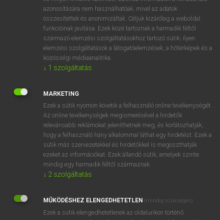
azonosítására nem használhatóak, mivel az adatok
mn
admissible
megengedhető
összesítettek és anonimizáltak. Céljuk kizárólag a weboldal
elfogadható
funkcióinak javítása. Ezek közé tartoznak a harmadik féltől
származó elemzési szolgáltatásokhoz tartozó sütik; ilyen
felvehető
elemzési szolgáltatások a látogatóelemzések, a hőtérképek és a
alkalmazható
közösségi médiaanalitika.
megengedett
↓
1
szolgáltatás
beválasztható
MARKETING
Ezek a sütik nyomon követik a felhasználó online tevékenységét.
Az online tevékenységek megismerésével a hirdetők
⚲ admissible
keresése szótárainkban
relevánsabb reklámokat jeleníthetnek meg, és korlátozhatják,
hogy a felhasználó hány alkalommal láthat egy hirdetést. Ezek a
sütik más szervezetekkel és hirdetőkkel is megoszthatják
ezeket az információkat. Ezek állandó sütik, amelyek szinte
mindig egy harmadik féltől származnak.
DÍJMENTES ANGOL SZÓTÁR
↓
2
szolgáltatás
admirer
MŰKÖDÉSHEZ ELENGEDHETETLEN
admiring
(mindig szükséges)
Ezek a sütik elengedhetetlenek az oldalunkon történő
admiringly