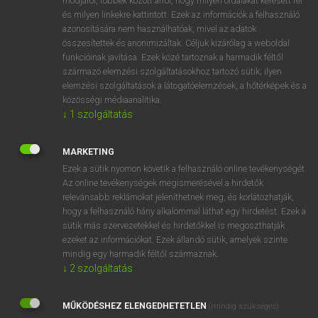
módjáról, többek között arról, hogy milyen oldalakat keresett fel
és milyen linkekre kattintott. Ezek az információk a felhasználó
VAN ELŐFIZETÉSED?
azonosítására nem használhatóak, mivel az adatok
összesítettek és anonimizáltak. Céljuk kizárólag a weboldal
Van előfizetésem a teljes szócikk megtekintéséhez.
funkcióinak javítása. Ezek közé tartoznak a harmadik féltől
származó elemzési szolgáltatásokhoz tartozó sütik; ilyen
BELÉPÉS
elemzési szolgáltatások a látogatóelemzések, a hőtérképek és a
közösségi médiaanalitika.
↓
1
szolgáltatás
MARKETING
Ezek a sütik nyomon követik a felhasználó online tevékenységét.
Az online tevékenységek megismerésével a hirdetők
NINCS ELŐFIZETÉSED?
relevánsabb reklámokat jeleníthetnek meg, és korlátozhatják,
Nincs regisztrációm és előfizetésem. A szótár 2 órás,
hogy a felhasználó hány alkalommal láthat egy hirdetést. Ezek a
díjmentes próbaverziójának elindításához regisztrálok és
sütik más szervezetekkel és hirdetőkkel is megoszthatják
belépek
.
ezeket az információkat. Ezek állandó sütik, amelyek szinte
mindig egy harmadik féltől származnak.
↓
2
szolgáltatás
REGISZTRÁCIÓ
MŰKÖDÉSHEZ ELENGEDHETETLEN
(mindig szükséges)