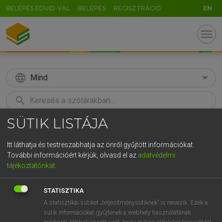
BELÉPÉS EDUID-VAL
BELÉPÉS
REGISZTRÁCIÓ
EN
menu
language
Mind
search
SÜTIK LISTÁJA
GR
KERESÉS
5
6
7
8
9
ö
ü
ó
Itt láthatja és testreszabhatja az önről gyűjtött információkat.
További információért kérjük, olvasd el az
adatvédelmi
r
t
z
u
i
o
p
ő
ú
TEGYEY IMRE
tájékoztatónkat
.
Latin−magyar szótár
g
h
j
k
l
é
á
ű
Ω
STATISZTIKA
v
b
n
m
,
.
-
AltGr
A statisztikai sütiket „teljesítménysütiknek” is nevezik. Ezek a
sütik információkat gyűjtenek a webhely használatának