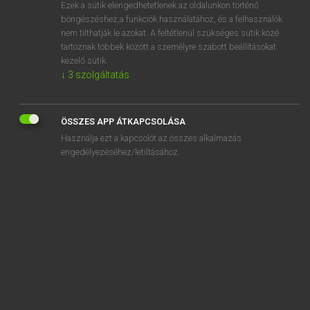
Ezek a sütik elengedhetetlenek az oldalunkon történő
böngészéshez,a funkciók használatához, és a felhasználók
nem tilthatják le azokat. A feltétlenül szükséges sütik közé
Tegyey Imre
tartoznak többek között a személyre szabott beállításokat
LATIN−MAGYAR SZÓTÁR
kezelő sütik.
↓
3
szolgáltatás
Kapcsolódó anyagok
murex
ÖSSZES APP ÁTKAPCSOLÁSA
muria
Használja ezt a kapcsolót az összes alkalmazás
murmillo
engedélyezéséhez/letiltásához.
murmur
murmuro
murra
murreus
murtetum
murteus