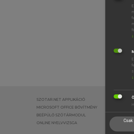
E
m
f
m
f
↓
M
E
f
s
↓
Ö
SZOTAR.NET APPLIKÁCIÓ
EGYÉNI FEL
H
MICROSOFT OFFICE BŐVÍTMÉNY
TANULÓKNA
BEÉPÜLŐ SZÓTÁRMODUL
OKTATÁSI I
Csak 
ONLINE NYELVVIZSGA
VÁLLALATI 