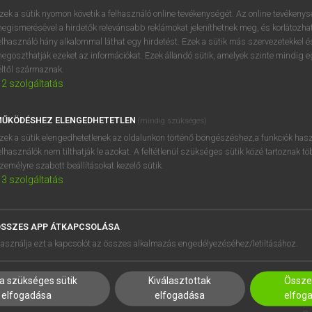
próbaverziójának elindítás
zek a sütik nyomon követik a felhasználó online tevékenységét. Az online tevékeny
BELÉPÉS
regisztrálok és
belépek
.
egismerésével a hirdetők relevánsabb reklámokat jeleníthetnek meg, és korlátozhat
elhasználó hány alkalommal láthat egy hirdetést. Ezek a sütik más szervezetekkel és
egoszthatják ezeket az információkat. Ezek állandó sütik, amelyek szinte mindig 
REGISZTRÁCIÓ
éltől származnak.
2
szolgáltatás
ŰKÖDÉSHEZ ELENGEDHETETLEN
(mindig szükséges)
zek a sütik elengedhetetlenek az oldalunkon történő böngészéshez,a funkciók hasz
elhasználók nem tilthatják le azokat. A feltétlenül szükséges sütik közé tartoznak t
zemélyre szabott beállításokat kezelő sütik.
3
szolgáltatás
SSZES APP ÁTKAPCSOLÁSA
HASZNÁLÓKNAK
SÚGÓ
asználja ezt a kapcsolót az összes alkalmazás engedélyezéséhez/letiltásához.
K
RÓLUNK
NTÉZMÉNYEKNEK
ELÉRHETŐSÉG
a szükséges sütik
Kiválasztottak
Összes
MEGOLDÁSOK
SÜTI BEÁLLÍTÁSOK
elfogadása
elfogadása
elfog