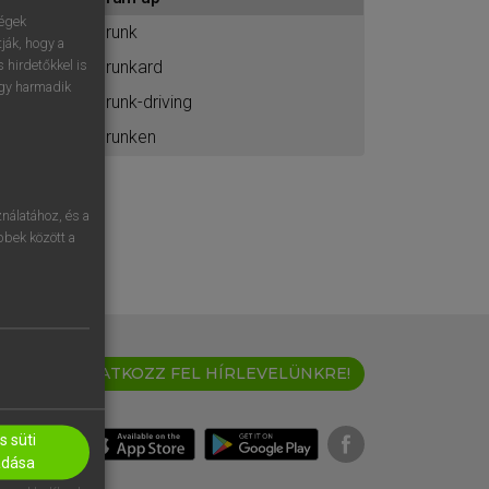
ához
ségek
drunk
ják, hogy a
drunkard
 hirdetőkkel is
egy harmadik
drunk-driving
drunken
nálatához, és a
öbbek között a
IRATKOZZ FEL HÍRLEVELÜNKRE!
 süti
adása