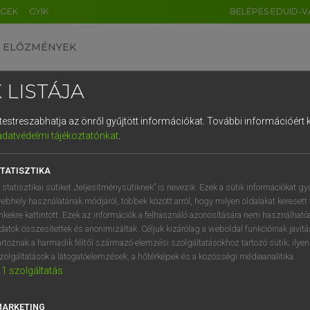
ÉGEK
GYIK
BELÉPÉS EDUID-V
ELŐZMÉNYEK
 LISTÁJA
és testreszabhatja az önről gyűjtött információkat.
További információért k
HU
DE
CN
FR
ES
IT
NL
RU
GR
adatvédelmi tájékoztatónkat
.
Y TAMÁS
1
2
3
4
5
6
7
8
9
l−magyar szótár
TATISZTIKA
q
w
e
r
t
z
u
i
 statisztikai sütiket „teljesítménysütiknek” is nevezik. Ezek a sütik információkat gy
ebhely használatának módjáról, többek között arról, hogy milyen oldalakat keresett 
a
s
d
f
g
h
j
k
l
é
inkekre kattintott. Ezek az információk a felhasználó azonosítására nem használható
datok összesítettek és anonimizáltak. Céljuk kizárólag a weboldal funkcióinak javít
í
y
x
c
v
b
n
m
,
.
artoznak a harmadik féltől származó elemzési szolgáltatásokhoz tartozó sütik; ilye
zolgáltatások a látogatóelemzések, a hőtérképek és a közösségi médiaanalitika.
VAN ELŐFIZETÉSED?
NINCS ELŐFIZETÉSED
1
szolgáltatás
előfizetésem a teljes szócikk
Nincs regisztrációm és előfiz
megtekintéséhez.
A szótár 2 órás, díjmente
MARKETING