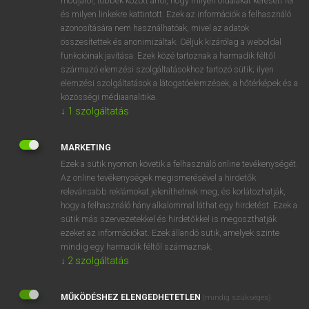
módjáról, többek között arról, hogy milyen oldalakat keresett fel
és milyen linkekre kattintott. Ezek az információk a felhasználó
VAN ELŐFIZETÉSED?
azonosítására nem használhatóak, mivel az adatok
összesítettek és anonimizáltak. Céljuk kizárólag a weboldal
Van előfizetésem a teljes szócikk megtekintéséhez.
funkcióinak javítása. Ezek közé tartoznak a harmadik féltől
származó elemzési szolgáltatásokhoz tartozó sütik; ilyen
BELÉPÉS
elemzési szolgáltatások a látogatóelemzések, a hőtérképek és a
közösségi médiaanalitika.
↓
1
szolgáltatás
MARKETING
Ezek a sütik nyomon követik a felhasználó online tevékenységét.
Az online tevékenységek megismerésével a hirdetők
NINCS ELŐFIZETÉSED?
relevánsabb reklámokat jeleníthetnek meg, és korlátozhatják,
Nincs regisztrációm és előfizetésem. A szótár 2 órás,
hogy a felhasználó hány alkalommal láthat egy hirdetést. Ezek a
díjmentes próbaverziójának elindításához regisztrálok és
sütik más szervezetekkel és hirdetőkkel is megoszthatják
belépek
.
ezeket az információkat. Ezek állandó sütik, amelyek szinte
mindig egy harmadik féltől származnak.
↓
2
szolgáltatás
REGISZTRÁCIÓ
MŰKÖDÉSHEZ ELENGEDHETETLEN
(mindig szükséges)