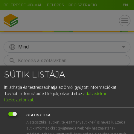
BELÉPÉS EDUID-VAL
BELÉPÉS
REGISZTRÁCIÓ
EN
menu
language
Mind
search
SÜTIK LISTÁJA
GR
KERESÉS
5
6
7
8
9
ö
ü
ó
Itt láthatja és testreszabhatja az önről gyűjtött információkat.
További információért kérjük, olvasd el az
adatvédelmi
r
t
z
u
i
o
p
ő
ú
LÁZÁR A. PÉTER, VARGA GYÖRGY
tájékoztatónkat
.
Angol−magyar egyetemes nagyszótár
g
h
j
k
l
é
á
ű
Ω
STATISZTIKA
v
b
n
m
,
.
-
AltGr
A statisztikai sütiket „teljesítménysütiknek” is nevezik. Ezek a
sütik információkat gyűjtenek a webhely használatának