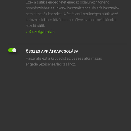
Ezek a sütik elengedhetetlenek az oldalunkon történő
böngészéshez,a funkciók használatához, és a felhasználók
nem tilthatják le azokat. A feltétlenül szükséges sütik közé
Lázár A. Péter, Varga György
tartoznak többek között a személyre szabott beállításokat
ANGOL−MAGYAR EGYETEMES NAGYSZÓTÁR
kezelő sütik.
↓
3
szolgáltatás
Kapcsolódó anyagok
unwritten
ÖSSZES APP ÁTKAPCSOLÁSA
unwrought
Használja ezt a kapcsolót az összes alkalmazás
unyielding
engedélyezéséhez/letiltásához.
unzip
up
UP
up.
up-and-coming
up and down