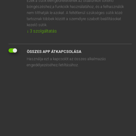
Ezek a sütik elengedhetetlenek az oldalunkon történő
böngészéshez,a funkciók használatához, és a felhasználók
EURÓPAI UNIÓS TERMINOLÓGIAI SZÓTÁR
nem tilthatják le azokat. A feltétlenül szükséges sütik közé
Kapcsolódó anyagok
tartoznak többek között a személyre szabott beállításokat
kezelő sütik.
régime public d’assurance-maladie
↓
3
szolgáltatás
régime restreint de récolte
régimes à prestations définies
ÖSSZES APP ÁTKAPCSOLÁSA
Használja ezt a kapcsolót az összes alkalmazás
régimes complémentaires de prévoyance professionnels
engedélyezéséhez/letiltásához.
régimes complémentaires de sécurité sociale
régimes d’aide à la préretraite
régimes d’aides communautaires
régimes d’aides existant dans les États membres
régimes d’assurance sociale