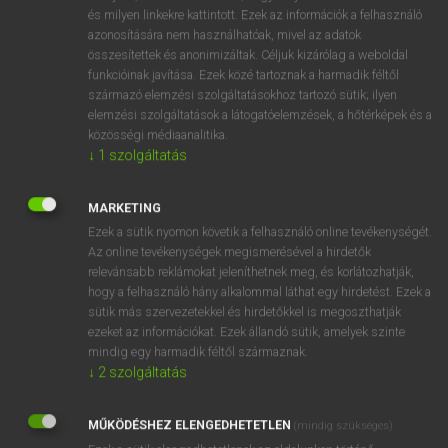
VAN ELŐFIZETÉSED?
és milyen linkekre kattintott. Ezek az információk a felhasználó
azonosítására nem használhatóak, mivel az adatok
Van előfizetésem a teljes szócikk megtekintéséhez.
összesítettek és anonimizáltak. Céljuk kizárólag a weboldal
funkcióinak javítása. Ezek közé tartoznak a harmadik féltől
BELÉPÉS
származó elemzési szolgáltatásokhoz tartozó sütik; ilyen
elemzési szolgáltatások a látogatóelemzések, a hőtérképek és a
közösségi médiaanalitika.
↓
1
szolgáltatás
MARKETING
Ezek a sütik nyomon követik a felhasználó online tevékenységét.
NINCS ELŐFIZETÉSED?
Az online tevékenységek megismerésével a hirdetők
Nincs regisztrációm és előfizetésem. A szótár 2 órás,
relevánsabb reklámokat jeleníthetnek meg, és korlátozhatják,
díjmentes próbaverziójának elindításához regisztrálok és
hogy a felhasználó hány alkalommal láthat egy hirdetést. Ezek a
sütik más szervezetekkel és hirdetőkkel is megoszthatják
belépek
.
ezeket az információkat. Ezek állandó sütik, amelyek szinte
mindig egy harmadik féltől származnak.
REGISZTRÁCIÓ
↓
2
szolgáltatás
MŰKÖDÉSHEZ ELENGEDHETETLEN
(mindig szükséges)