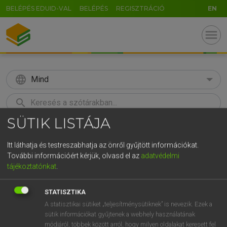
BELÉPÉS EDUID-VAL
BELÉPÉS
REGISZTRÁCIÓ
EN
menu
language
Mind
search
SÜTIK LISTÁJA
GR
KERESÉS
5
6
7
8
9
ö
ü
ó
Itt láthatja és testreszabhatja az önről gyűjtött információkat.
További információért kérjük, olvasd el az
adatvédelmi
r
t
z
u
i
o
p
ő
ú
Európai uniós terminológiai szótár
tájékoztatónkat
.
g
h
j
k
l
é
á
ű
Ω
STATISZTIKA
v
b
n
m
,
.
-
AltGr
A statisztikai sütiket „teljesítménysütiknek” is nevezik. Ezek a
sütik információkat gyűjtenek a webhely használatának
módjáról, többek között arról, hogy milyen oldalakat keresett fel