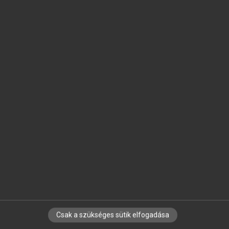
SZOTAR.NET APPLIKÁCIÓ
MICROSOFT OFFICE BŐVÍTMÉNY
BEÉPÜLŐ SZÓTÁRMODUL
ONLINE NYELVVIZSGA
EGYÉNI FELHASZNÁLÓKNAK
TANULÓKNAK
OKTATÁSI INTÉZMÉNYEKNEK
VÁLLALATI MEGOLDÁSOK
SÚGÓ
RÓLUNK
ELÉRHETŐSÉG
SÜTI BEÁLLÍTÁSOK
Csak a szükséges sütik elfogadása
IRATKOZZ FEL HÍRLEVELÜNKRE!