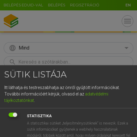
BELÉPÉS EDUID-VAL
BELÉPÉS
REGISZTRÁCIÓ
EN
menu
language
Mind
search
SÜTIK LISTÁJA
GR
KERESÉS
5
6
7
8
9
ö
ü
ó
Itt láthatja és testreszabhatja az önről gyűjtött információkat.
További információért kérjük, olvasd el az
adatvédelmi
r
t
z
u
i
o
p
ő
ú
Európai uniós terminológiai szótár
tájékoztatónkat
.
g
h
j
k
l
é
á
ű
Ω
STATISZTIKA
v
b
n
m
,
.
-
AltGr
A statisztikai sütiket „teljesítménysütiknek” is nevezik. Ezek a
sütik információkat gyűjtenek a webhely használatának
módjáról, többek között arról, hogy milyen oldalakat keresett fel