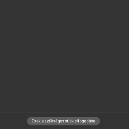
SZOTAR.NET APPLIKÁCIÓ
MICROSOFT OFFICE BŐVÍTMÉNY
BEÉPÜLŐ SZÓTÁRMODUL
ONLINE NYELVVIZSGA
EGYÉNI FELHASZNÁLÓKNAK
TANULÓKNAK
OKTATÁSI INTÉZMÉNYEKNEK
VÁLLALATI MEGOLDÁSOK
SÚGÓ
RÓLUNK
ELÉRHETŐSÉG
SÜTI BEÁLLÍTÁSOK
Csak a szükséges sütik elfogadása
IRATKOZZ FEL HÍRLEVELÜNKRE!