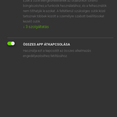
Ezek a sütik elengedhetetlenek az oldalunkon történő
böngészéshez,a funkciók használatához, és a felhasználók
EURÓPAI UNIÓS TERMINOLÓGIAI SZÓTÁR
nem tilthatják le azokat. A feltétlenül szükséges sütik közé
Kapcsolódó anyagok
tartoznak többek között a személyre szabott beállításokat
kezelő sütik.
régimes à prestations définies
↓
3
szolgáltatás
régimes complémentaires de prévoyance professionnels
régimes complémentaires de sécurité sociale
ÖSSZES APP ÁTKAPCSOLÁSA
Használja ezt a kapcsolót az összes alkalmazás
régimes d’aide à la préretraite
engedélyezéséhez/letiltásához.
régimes d’aides communautaires
régimes d’aides existant dans les États membres
régimes d’assurance sociale
régimes de trafic frontalier
régimes d’indemnisation des victimes