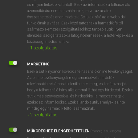
VAN ELŐFIZETÉSED?
és milyen linkekre kattintott. Ezek az információk a felhasználó
azonosítására nem használhatóak, mivel az adatok
Van előfizetésem a teljes szócikk megtekintéséhez.
összesítettek és anonimizáltak. Céljuk kizárólag a weboldal
funkcióinak javítása. Ezek közé tartoznak a harmadik féltől
BELÉPÉS
származó elemzési szolgáltatásokhoz tartozó sütik; ilyen
elemzési szolgáltatások a látogatóelemzések, a hőtérképek és a
közösségi médiaanalitika.
↓
1
szolgáltatás
MARKETING
Ezek a sütik nyomon követik a felhasználó online tevékenységét.
NINCS ELŐFIZETÉSED?
Az online tevékenységek megismerésével a hirdetők
Nincs regisztrációm és előfizetésem. A szótár 2 órás,
relevánsabb reklámokat jeleníthetnek meg, és korlátozhatják,
díjmentes próbaverziójának elindításához regisztrálok és
hogy a felhasználó hány alkalommal láthat egy hirdetést. Ezek a
sütik más szervezetekkel és hirdetőkkel is megoszthatják
belépek
.
ezeket az információkat. Ezek állandó sütik, amelyek szinte
mindig egy harmadik féltől származnak.
REGISZTRÁCIÓ
↓
2
szolgáltatás
MŰKÖDÉSHEZ ELENGEDHETETLEN
(mindig szükséges)